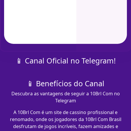
📱 Canal Oficial no Telegram!
📱 Benefícios do Canal
Descubra as vantagens de seguir a 10Brl Com no
Telegram
A 10Brl Com é um site de cassino profissional e
renomado, onde os jogadores da 10Brl Com Brasil
desfrutam de jogos incríveis, fazem amizades e