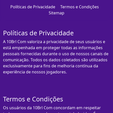
Políticas de Privacidade
Termos e Condições
Sitemap
Políticas de Privacidade
A 10Brl Com valoriza a privacidade de seus usuários e
está empenhada em proteger todas as informações
pessoais fornecidas durante o uso de nossos canais de
comunicação. Todos os dados coletados são utilizados
exclusivamente para fins de melhoria contínua da
experiência de nossos jogadores.
Termos e Condições
Os usuários da 10Brl Com concordam em respeitar