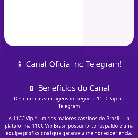
📱 Canal Oficial no Telegram!
📱 Benefícios do Canal
Descubra as vantagens de seguir a 11CC Vip no
Telegram
A 11CC Vip é um dos maiores cassinos do Brasil — a
plataforma 11CC Vip Brasil possui forte respaldo e uma
equipe profissional que garante a melhor experiência.