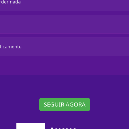
erder nada
a
aticamente
SEGUIR AGORA