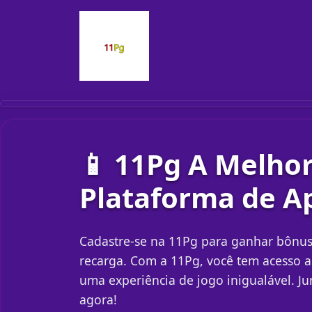
📱 11Pg A Melho
Plataforma de A
Cadastre-se na 11Pg para ganhar bônus
recarga. Com a 11Pg, você tem acesso a
uma experiência de jogo inigualável. J
agora!