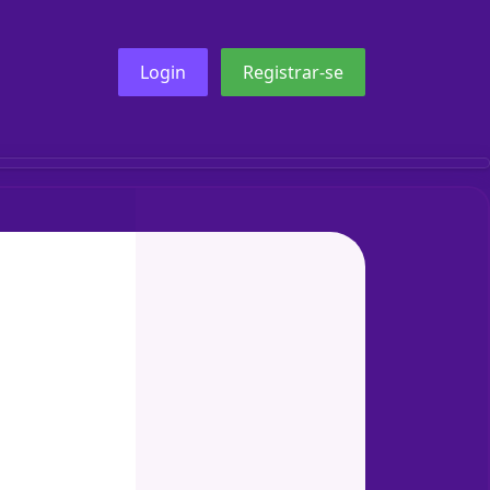
Login
Registrar-se