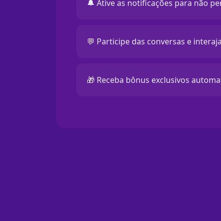
🔔 Ative as notificações para não p
💬 Participe das conversas e interaj
🎁 Receba bônus exclusivos autom