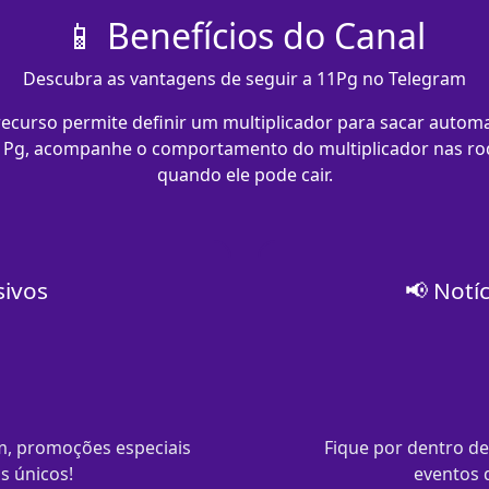
📱 Benefícios do Canal
Descubra as vantagens de seguir a 11Pg no Telegram
ecurso permite definir um multiplicador para sacar automa
11Pg, acompanhe o comportamento do multiplicador nas roda
quando ele pode cair.
sivos
📢 Notí
m, promoções especiais
Fique por dentro d
s únicos!
eventos 