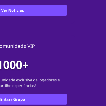
Ver Notícias
Comunidade VIP
1000+
unidade exclusiva de jogadores e
rtilhe experiências!
Entrar Grupo