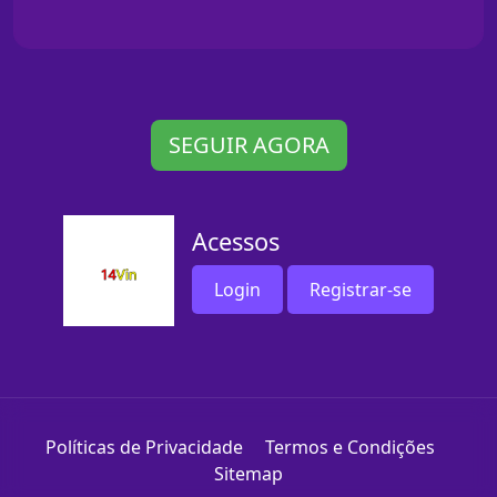
SEGUIR AGORA
Acessos
Login
Registrar-se
Políticas de Privacidade
Termos e Condições
Sitemap