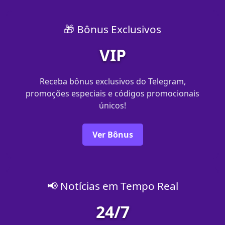
🎁 Bônus Exclusivos
VIP
Receba bônus exclusivos do Telegram,
promoções especiais e códigos promocionais
únicos!
Ver Bônus
📢 Notícias em Tempo Real
24/7