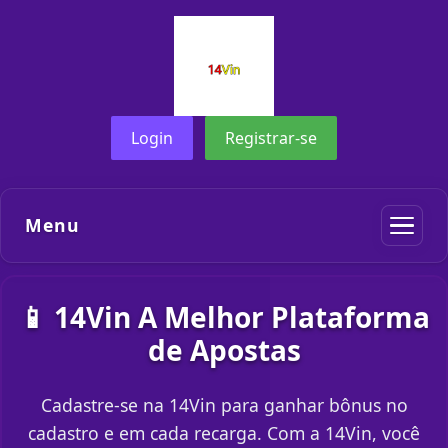
Login
Registrar-se
Menu
📱 14Vin A Melhor Plataforma
de Apostas
Cadastre-se na 14Vin para ganhar bônus no
cadastro e em cada recarga. Com a 14Vin, você