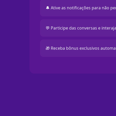
🔔 Ative as notificações para não p
💬 Participe das conversas e interaj
🎁 Receba bônus exclusivos autom