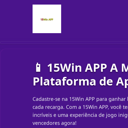
📱 15Win APP A 
Plataforma de A
Cadastre-se na 15Win APP para ganhar 
cada recarga. Com a 15Win APP, você t
incríveis e uma experiência de jogo inig
vencedores agora!