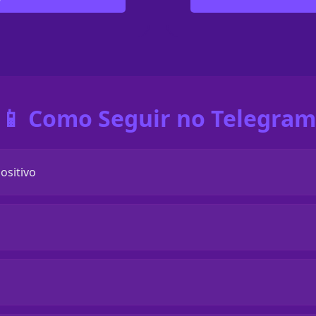
📱 Como Seguir no Telegram
ositivo