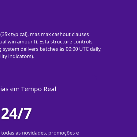
m
35x typical), mas max cashout clauses
al win amount). Esta structure controls
 system delivers batches às 00:00 UTC daily,
ity indicators).
cias em Tempo Real
24/7
e todas as novidades, promoções e