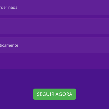
erder nada
a
aticamente
SEGUIR AGORA