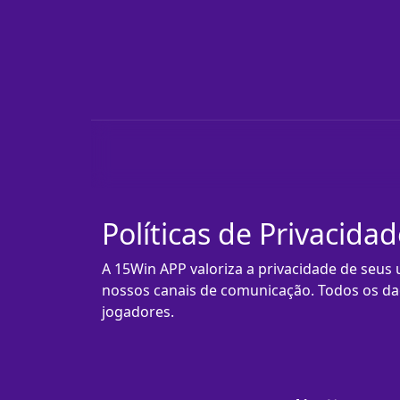
Políticas de Privacida
A 15Win APP valoriza a privacidade de seus
nossos canais de comunicação. Todos os dad
jogadores.