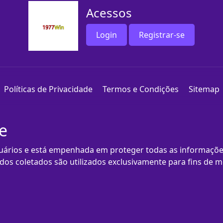
Acessos
Login
Registrar-se
Políticas de Privacidade
Termos e Condições
Sitemap
de
suários e está empenhada em proteger todas as informaçõe
os coletados são utilizados exclusivamente para fins de m