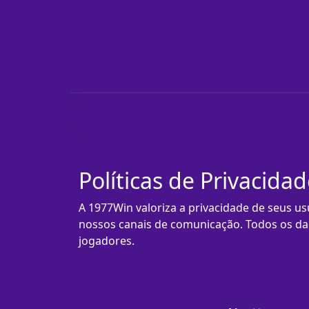
Políticas de Privacida
A 1977Win valoriza a privacidade de seus u
nossos canais de comunicação. Todos os dad
jogadores.