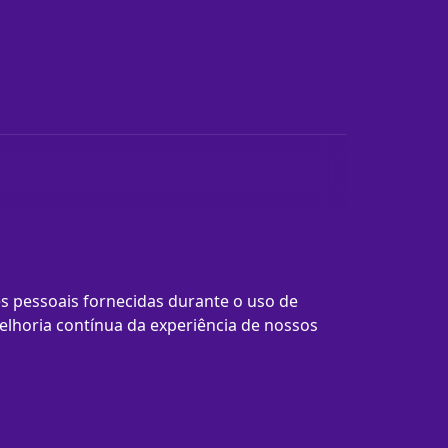
s pessoais fornecidas durante o uso de
elhoria contínua da experiência de nossos