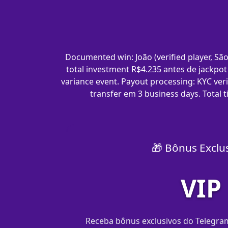
Documented win: João (verified player, São
total investment R$4.235 antes de jackpot
variance event. Payout processing: KYC veri
transfer em 3 business days. Total 
🎁 Bônus Exclu
VIP
Receba bônus exclusivos do Telegra