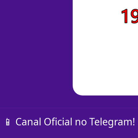
📱 Canal Oficial no Telegram!