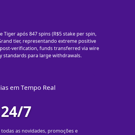
e Tiger após 847 spins (R$5 stake per spin,
Grand tier, representando extreme positive
ost-verification, funds transferred via wire
ry standards para large withdrawals.
cias em Tempo Real
24/7
e todas as novidades, promoções e