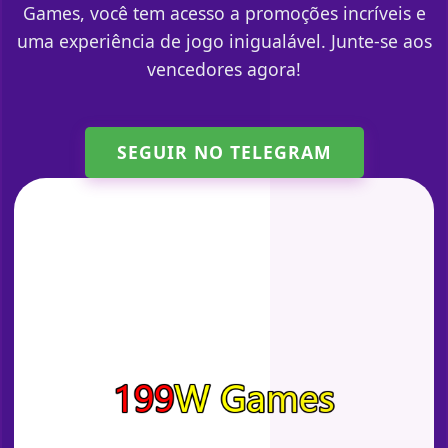
Games, você tem acesso a promoções incríveis e
uma experiência de jogo inigualável. Junte-se aos
vencedores agora!
SEGUIR NO TELEGRAM