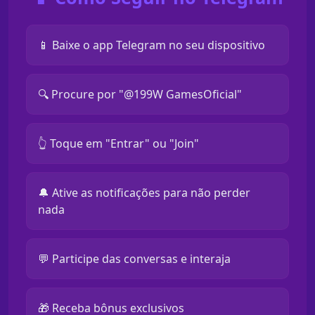
📱 Baixe o app Telegram no seu dispositivo
🔍 Procure por "@199W GamesOficial"
👆 Toque em "Entrar" ou "Join"
🔔 Ative as notificações para não perder
nada
💬 Participe das conversas e interaja
🎁 Receba bônus exclusivos