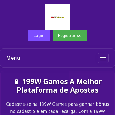
Login
Registrar-se
Menu
📱 199W Games A Melhor
Plataforma de Apostas
Cadastre-se na 199W Games para ganhar bônus
no cadastro e em cada recarga. Com a 199W