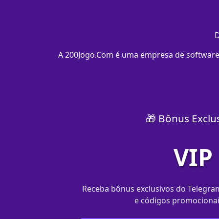
D
A 200Jogo.Com é uma empresa de software 
🎁 Bônus Exclu
VIP
Receba bônus exclusivos do Telegra
e códigos promocionai