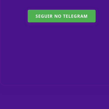
SEGUIR NO TELEGRAM