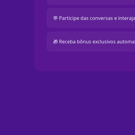
💬 Participe das conversas e interaj
🎁 Receba bônus exclusivos autom