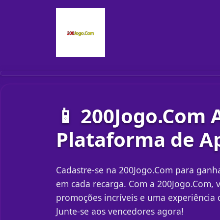
📱 200Jogo.Com 
Plataforma de A
Cadastre-se na 200Jogo.Com para ganha
em cada recarga. Com a 200Jogo.Com, v
promoções incríveis e uma experiência d
Junte-se aos vencedores agora!