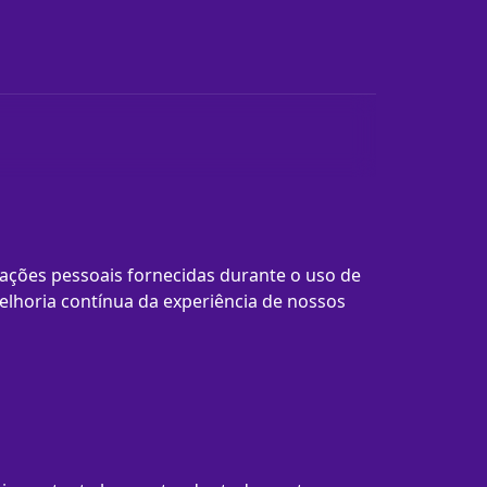
ações pessoais fornecidas durante o uso de
elhoria contínua da experiência de nossos