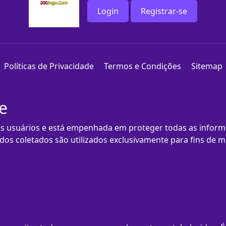
Login
Registrar-se
Políticas de Privacidade
Termos e Condições
Sitemap
de
eus usuários e está empenhada em proteger todas as inform
os coletados são utilizados exclusivamente para fins de m