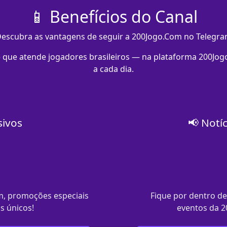
📱 Benefícios do Canal
escubra as vantagens de seguir a 200Jogo.Com no Telegr
que atende jogadores brasileiros — na plataforma 200Jogo
a cada dia.
sivos
📢 Notí
m, promoções especiais
Fique por dentro d
s únicos!
eventos da 2