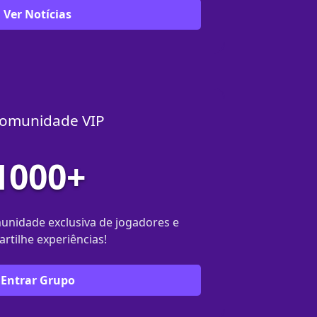
Ver Notícias
Comunidade VIP
1000+
unidade exclusiva de jogadores e
rtilhe experiências!
Entrar Grupo