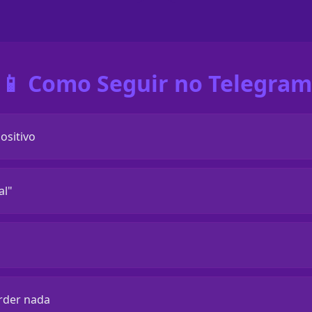
📱 Como Seguir no Telegram
ositivo
al"
erder nada