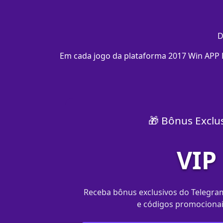
D
Em cada jogo da plataforma 2017 Win APP B
🎁 Bônus Exclu
VIP
Receba bônus exclusivos do Telegra
e códigos promocionai