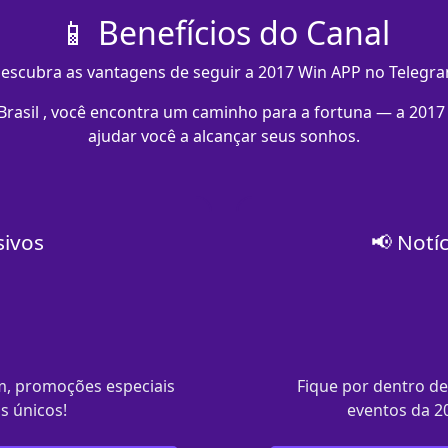
📱 Benefícios do Canal
escubra as vantagens de seguir a 2017 Win APP no Telegr
rasil , você encontra um caminho para a fortuna — a 2017
ajudar você a alcançar seus sonhos.
sivos
📢 Notí
m, promoções especiais
Fique por dentro d
s únicos!
eventos da 2