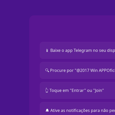
📱 Baixe o app Telegram no seu disp
🔍 Procure por "@2017 Win APPOfici
👆 Toque em "Entrar" ou "Join"
🔔 Ative as notificações para não p