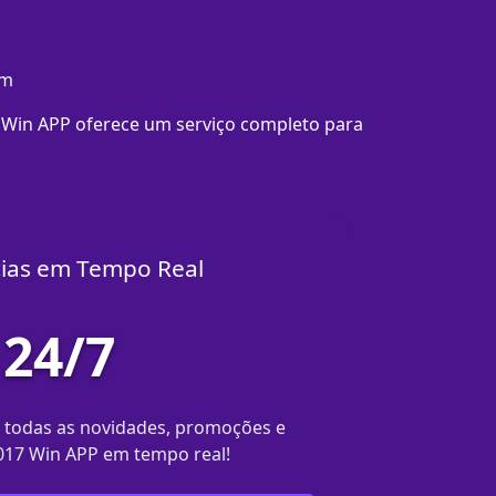
am
 Win APP oferece um serviço completo para
cias em Tempo Real
24/7
e todas as novidades, promoções e
017 Win APP em tempo real!