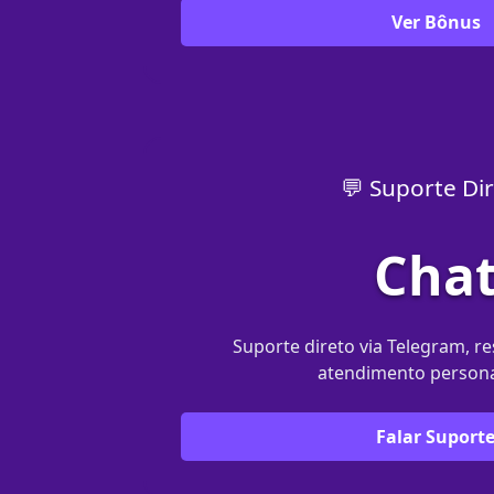
Ver Bônus
💬 Suporte Di
Cha
Suporte direto via Telegram, r
atendimento persona
Falar Suport