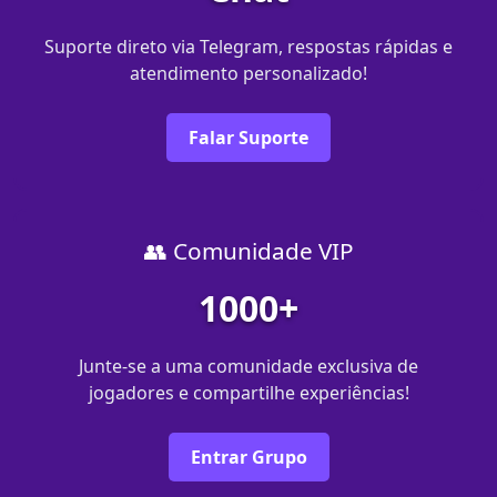
Suporte direto via Telegram, respostas rápidas e
atendimento personalizado!
Falar Suporte
👥 Comunidade VIP
1000+
Junte-se a uma comunidade exclusiva de
jogadores e compartilhe experiências!
Entrar Grupo