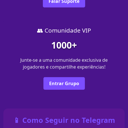
Falar Suporte
👥 Comunidade VIP
1000+
Junte-se a uma comunidade exclusiva de
jogadores e compartilhe experiências!
Entrar Grupo
📱 Como Seguir no Telegram