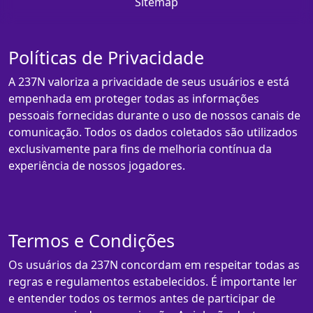
Sitemap
Políticas de Privacidade
A 237N valoriza a privacidade de seus usuários e está
empenhada em proteger todas as informações
pessoais fornecidas durante o uso de nossos canais de
comunicação. Todos os dados coletados são utilizados
exclusivamente para fins de melhoria contínua da
experiência de nossos jogadores.
Termos e Condições
Os usuários da 237N concordam em respeitar todas as
regras e regulamentos estabelecidos. É importante ler
e entender todos os termos antes de participar de