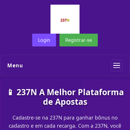
Login
Registrar-se
Menu
📱 237N A Melhor Plataforma
de Apostas
Cadastre-se na 237N para ganhar bônus no
cadastro e em cada recarga. Com a 237N, você