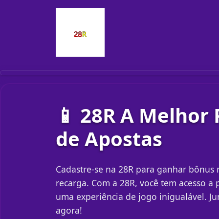
📱 28R A Melhor
de Apostas
Cadastre-se na 28R para ganhar bônus 
recarga. Com a 28R, você tem acesso a 
uma experiência de jogo inigualável. J
agora!