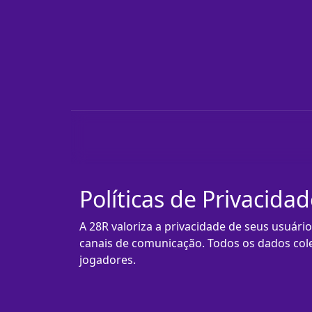
Políticas de Privacida
A 28R valoriza a privacidade de seus usuár
canais de comunicação. Todos os dados cole
jogadores.