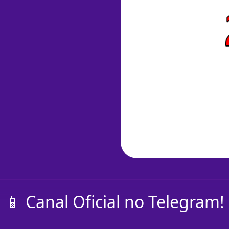
📱 Canal Oficial no Telegram!