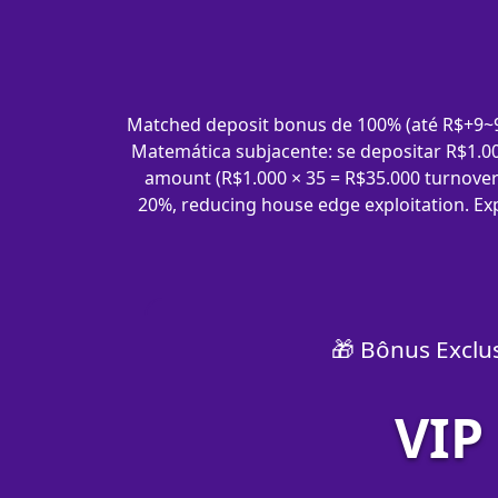
Matched deposit bonus de 100% (até R$+9~99 
Matemática subjacente: se depositar R$1.00
amount (R$1.000 × 35 = R$35.000 turnover
20%, reducing house edge exploitation. Ex
🎁 Bônus Exclu
VIP