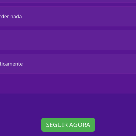
erder nada
a
aticamente
SEGUIR AGORA