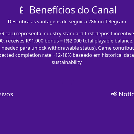
📱 Benefícios do Canal
Descubra as vantagens de seguir a 28R no Telegram
cap) representa industry-standard first-deposit incentive
0, receives R$1.000 bonus = R$2.000 total playable balance
 needed para unlock withdrawable status). Game contributio
pected completion rate ~12-18% baseado em historical data,
sustainability.
sivos
📢 Notí