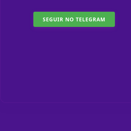
SEGUIR NO TELEGRAM