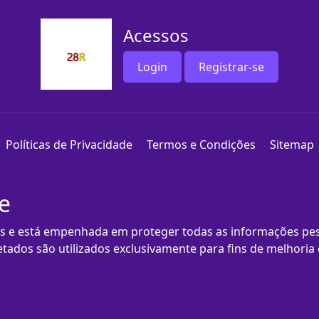
Acessos
Login
Registrar-se
Políticas de Privacidade
Termos e Condições
Sitemap
de
ios e está empenhada em proteger todas as informações pe
tados são utilizados exclusivamente para fins de melhoria