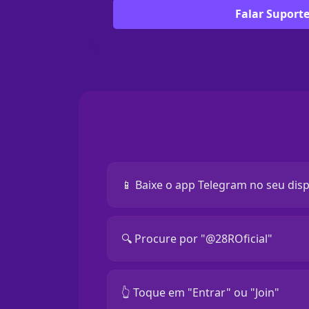
Falar Suport
📱 Baixe o app Telegram no seu disp
🔍 Procure por "@28ROficial"
👆 Toque em "Entrar" ou "Join"