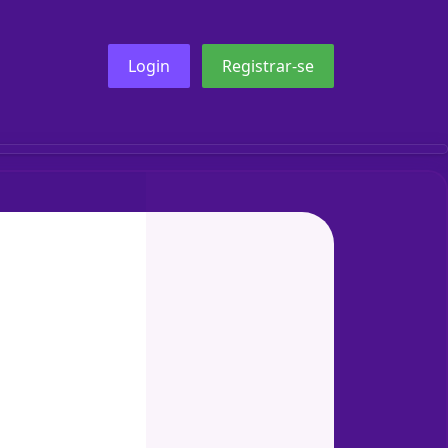
Login
Registrar-se