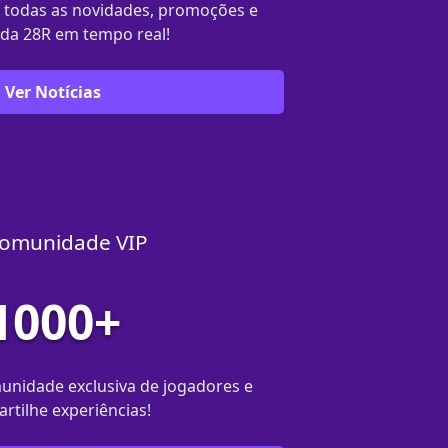
e todas as novidades, promoções e
 da 28R em tempo real!
Ver Notícias
Comunidade VIP
1000+
unidade exclusiva de jogadores e
rtilhe experiências!