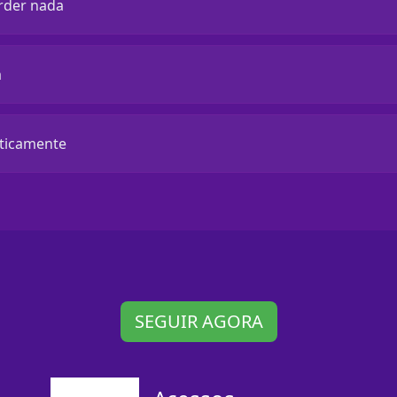
erder nada
a
aticamente
SEGUIR AGORA