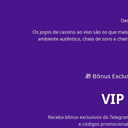
Des
Os jogos de cassino ao vivo são os que ma
ambiente autêntico, cheio de sons e cheir
🎁 Bônus Exclu
VIP
Receba bônus exclusivos do Telegra
e códigos promocionai