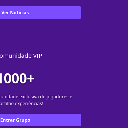
Ver Notícias
Comunidade VIP
1000+
unidade exclusiva de jogadores e
rtilhe experiências!
Entrar Grupo