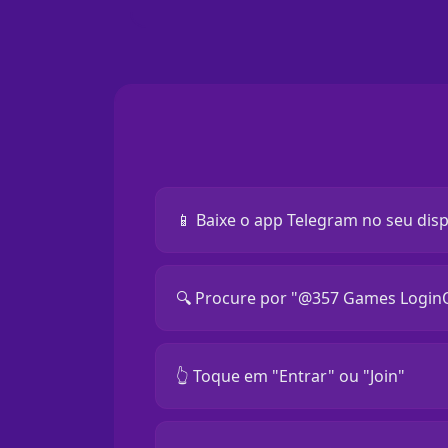
📱 Baixe o app Telegram no seu disp
🔍 Procure por "@357 Games LoginO
👆 Toque em "Entrar" ou "Join"