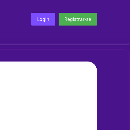
Login
Registrar-se