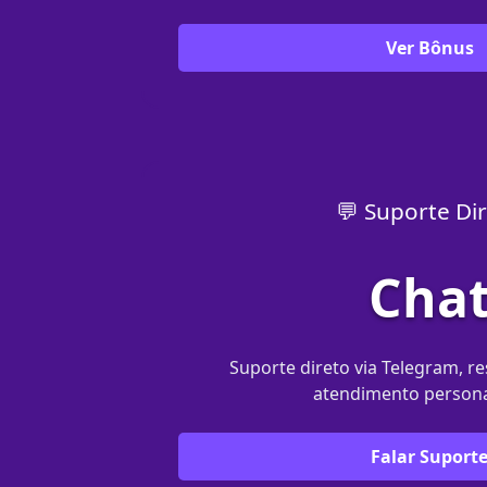
Ver Bônus
💬 Suporte Di
Cha
Suporte direto via Telegram, r
atendimento persona
Falar Suport