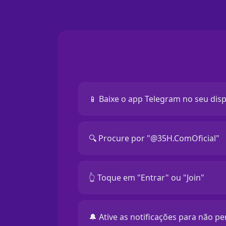
📱 Baixe o app Telegram no seu disp
🔍 Procure por "@35H.ComOficial"
👆 Toque em "Entrar" ou "Join"
🔔 Ative as notificações para não p