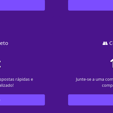
reto
👥 
t
espostas rápidas e
Junte-se a uma com
lizado!
compa
e