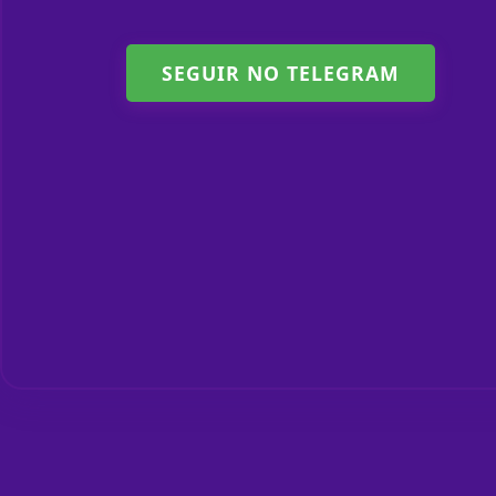
SEGUIR NO TELEGRAM