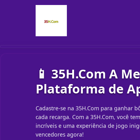
📱 35H.Com A Me
Plataforma de A
Cadastre-se na 35H.Com para ganhar b
cada recarga. Com a 35H.Com, você te
incríveis e uma experiência de jogo inig
vencedores agora!