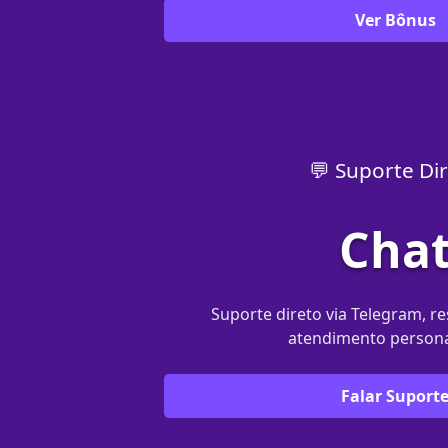
Ver Bônus
💬 Suporte Di
Cha
Suporte direto via Telegram, r
atendimento persona
Falar Suport