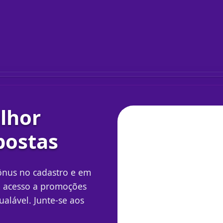
lhor
postas
ônus no cadastro e em
m acesso a promoções
ualável. Junte-se aos