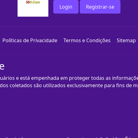
Login
Registrar-se
Políticas de Privacidade
Termos e Condições
Sitemap
de
usuários e está empenhada em proteger todas as informaçõe
os coletados são utilizados exclusivamente para fins de m