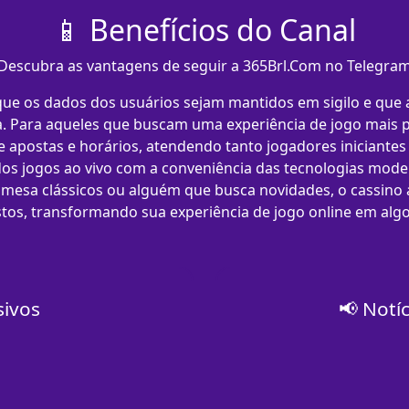
📱 Benefícios do Canal
Descubra as vantagens de seguir a 365Brl.Com no Telegra
que os dados dos usuários sejam mantidos em sigilo e que 
 Para aqueles que buscam uma experiência de jogo mais pe
e apostas e horários, atendendo tanto jogadores iniciante
s jogos ao vivo com a conveniência das tecnologias moder
 mesa clássicos ou alguém que busca novidades, o cassino 
tos, transformando sua experiência de jogo online em alg
sivos
📢 Notí