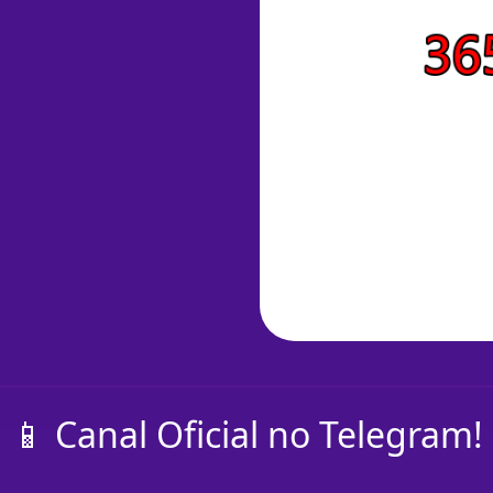
📱 Canal Oficial no Telegram!