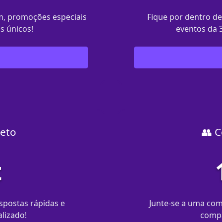
m, promoções especiais
Fique por dentro d
s únicos!
eventos da 
reto
👥 
t
espostas rápidas e
Junte-se a uma com
lizado!
compa