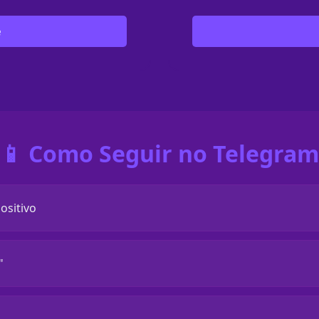
e
📱 Como Seguir no Telegram
ositivo
"