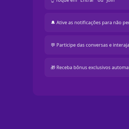
👆 Toque em "Entrar" ou "Join"
🔔 Ative as notificações para não p
💬 Participe das conversas e interaj
🎁 Receba bônus exclusivos autom