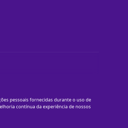
ções pessoais fornecidas durante o uso de
elhoria contínua da experiência de nossos