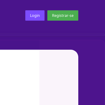
Login
Registrar-se