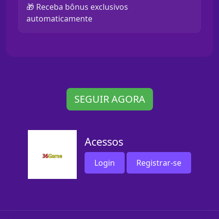
🎁 Receba bônus exclusivos
automaticamente
SEGUIR AGORA
Acessos
Login
Registrar-se