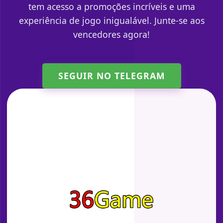
tem acesso a promoções incríveis e uma
experiência de jogo inigualável. Junte-se aos
vencedores agora!
SEGUIR NO TELEGRAM