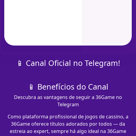
📱 Canal Oficial no Telegram!
📱 Benefícios do Canal
Descubra as vantagens de seguir a 36Game no
Telegram
Como plataforma profissional de jogos de cassino, a
36Game oferece títulos adorados por todos — da
estreia ao expert, sempre há algo ideal na 36Game