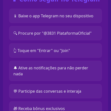
📱 Baixe o app Telegram no seu dispositivo
🔍 Procure por "@3831 PlataformaOficial"
👆 Toque em "Entrar" ou "Join"
🔔 Ative as notificações para não perder
nada
💬 Participe das conversas e interaja
🎁 Receba bônus exclusivos