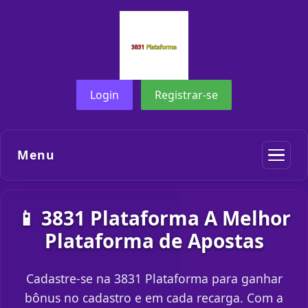
Login
Registrar-se
Menu
📱 3831 Plataforma A Melhor
Plataforma de Apostas
Cadastre-se na 3831 Plataforma para ganhar
bônus no cadastro e em cada recarga. Com a