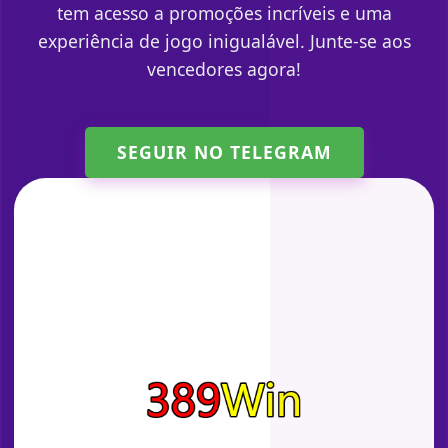
tem acesso a promoções incríveis e uma
experiência de jogo inigualável. Junte-se aos
vencedores agora!
SEGUIR NO TELEGRAM