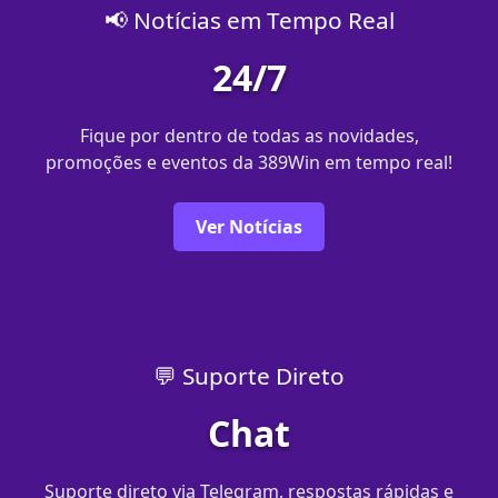
📢 Notícias em Tempo Real
24/7
Fique por dentro de todas as novidades,
promoções e eventos da 389Win em tempo real!
Ver Notícias
💬 Suporte Direto
Chat
Suporte direto via Telegram, respostas rápidas e