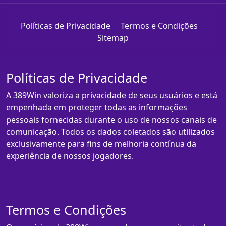
Políticas de Privacidade
Termos e Condições
Sitemap
Políticas de Privacidade
A 389Win valoriza a privacidade de seus usuários e está
empenhada em proteger todas as informações
pessoais fornecidas durante o uso de nossos canais de
comunicação. Todos os dados coletados são utilizados
exclusivamente para fins de melhoria contínua da
experiência de nossos jogadores.
Termos e Condições