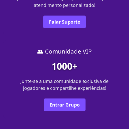
atendimento personalizado!
Falar Suporte
👥 Comunidade VIP
1000+
Junte-se a uma comunidade exclusiva de
jogadores e compartilhe experiências!
Entrar Grupo