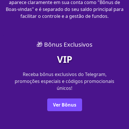
aparece claramente em sua conta como "Bônus de
Boas-vindas" e é separado do seu saldo principal para
facilitar o controle e a gestão de fundos.
🎁 Bônus Exclusivos
VIP
Receba bônus exclusivos do Telegram,
promoções especiais e códigos promocionais
únicos!
Ver Bônus