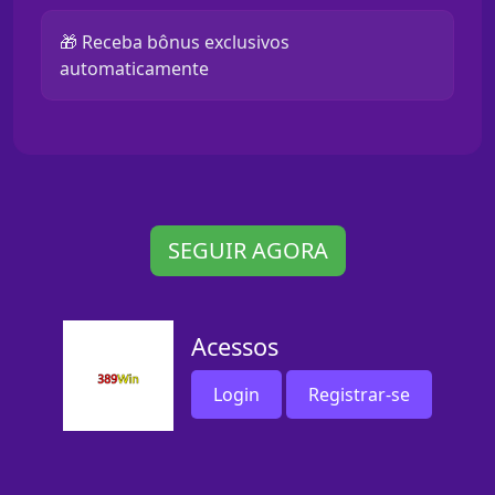
🎁 Receba bônus exclusivos
automaticamente
SEGUIR AGORA
Acessos
Login
Registrar-se