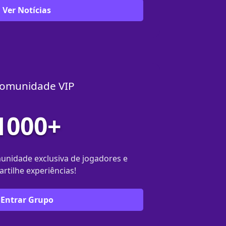
Ver Notícias
Comunidade VIP
1000+
unidade exclusiva de jogadores e
rtilhe experiências!
Entrar Grupo