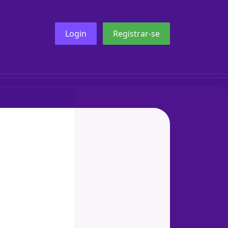
Login
Registrar-se