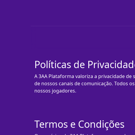
Políticas de Privacida
A 3AA Plataforma valoriza a privacidade de
de nossos canais de comunicação. Todos os 
nossos jogadores.
Termos e Condições