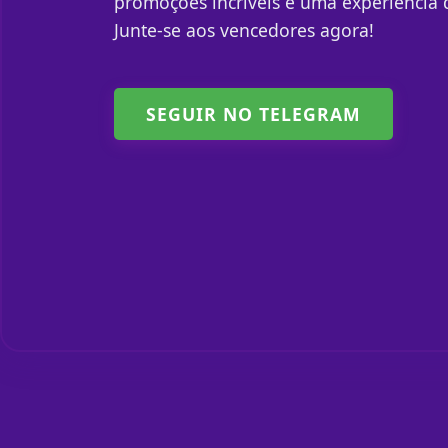
promoções incríveis e uma experiência d
Junte-se aos vencedores agora!
SEGUIR NO TELEGRAM