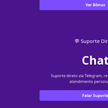
Ver Bônus
💬 Suporte Di
Cha
Suporte direto via Telegram, r
atendimento persona
Falar Suport