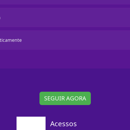
a
aticamente
SEGUIR AGORA
Acessos