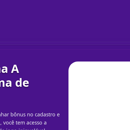
ma A
ma de
nhar bônus no cadastro e
, você tem acesso a