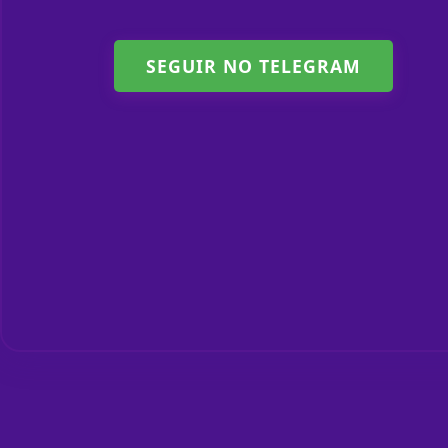
SEGUIR NO TELEGRAM