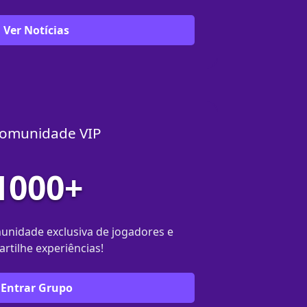
Ver Notícias
Comunidade VIP
1000+
unidade exclusiva de jogadores e
rtilhe experiências!
Entrar Grupo