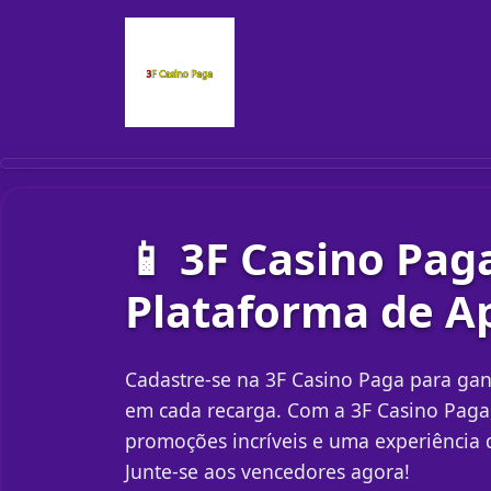
📱 3F Casino Pag
Plataforma de A
Cadastre-se na 3F Casino Paga para ga
em cada recarga. Com a 3F Casino Paga
promoções incríveis e uma experiência d
Junte-se aos vencedores agora!