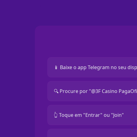
📱 Baixe o app Telegram no seu disp
🔍 Procure por "@3F Casino PagaOfi
👆 Toque em "Entrar" ou "Join"