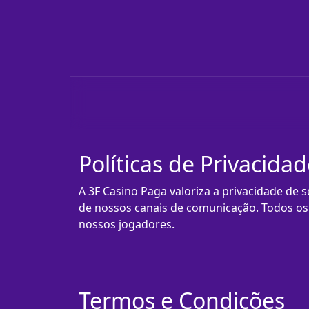
Políticas de Privacida
A 3F Casino Paga valoriza a privacidade de
de nossos canais de comunicação. Todos os 
nossos jogadores.
Termos e Condições