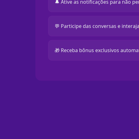
🔔 Ative as notificações para não p
💬 Participe das conversas e interaj
🎁 Receba bônus exclusivos autom