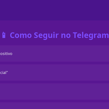
📱 Como Seguir no Telegram
ositivo
cial"