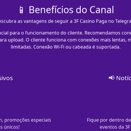
📱 Benefícios do Canal
scubra as vantagens de seguir a 3F Casino Paga no Teleg
encial para o funcionamento do cliente. Recomendamos con
ra upload. O cliente funciona com conexões mais lentas,
limitadas. Conexão Wi-Fi ou cabeada é suportada.
sivos
📢 Notí
m, promoções especiais
Fique por dentro d
s únicos!
eventos da 3F