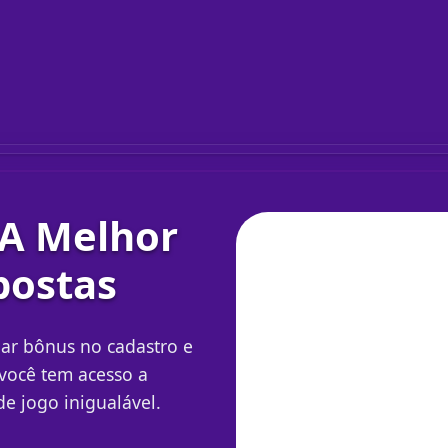
A Melhor
postas
ar bônus no cadastro e
você tem acesso a
e jogo inigualável.