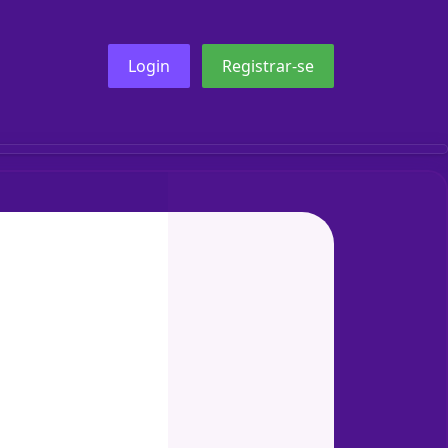
Login
Registrar-se