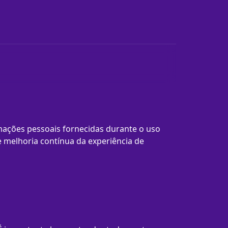
mações pessoais fornecidas durante o uso
e melhoria contínua da experiência de