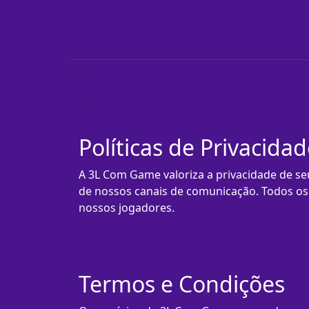
Políticas de Privacida
A 3L Com Game valoriza a privacidade de s
de nossos canais de comunicação. Todos os 
nossos jogadores.
Termos e Condições