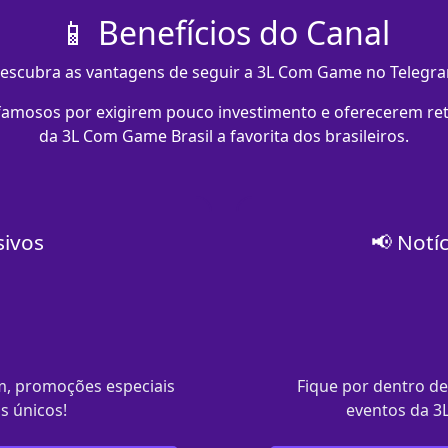
📱 Benefícios do Canal
escubra as vantagens de seguir a 3L Com Game no Telegr
amosos por exigirem pouco investimento e oferecerem ret
da 3L Com Game Brasil a favorita dos brasileiros.
sivos
📢 Notí
m, promoções especiais
Fique por dentro d
s únicos!
eventos da 3