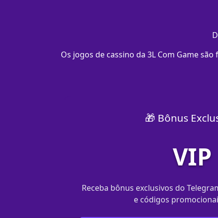
D
Os jogos de cassino da 3L Com Game são f
🎁 Bônus Exclu
VIP
Receba bônus exclusivos do Telegra
e códigos promocionai