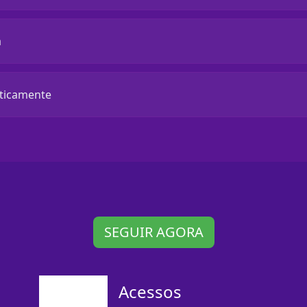
a
aticamente
SEGUIR AGORA
Acessos