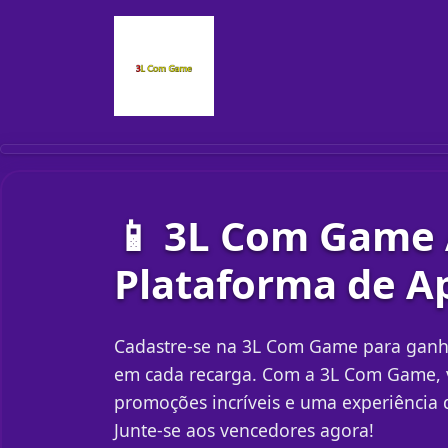
📱 3L Com Game 
Plataforma de A
Cadastre-se na 3L Com Game para ganh
em cada recarga. Com a 3L Com Game, 
promoções incríveis e uma experiência d
Junte-se aos vencedores agora!