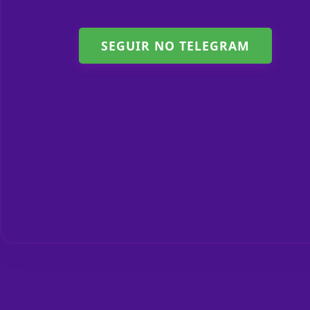
SEGUIR NO TELEGRAM