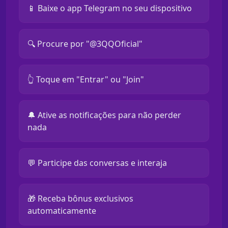
📱 Baixe o app Telegram no seu dispositivo
🔍 Procure por "@3QQOficial"
👆 Toque em "Entrar" ou "Join"
🔔 Ative as notificações para não perder
nada
💬 Participe das conversas e interaja
🎁 Receba bônus exclusivos
automaticamente