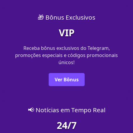
🎁 Bônus Exclusivos
VIP
Receba bônus exclusivos do Telegram,
promoções especiais e códigos promocionais
únicos!
Ver Bônus
📢 Notícias em Tempo Real
24/7