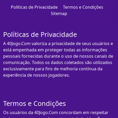
Políticas de Privacidade
Termos e Condições
Sitemap
Políticas de Privacidade
A 40Jogo.Com valoriza a privacidade de seus usuários e
está empenhada em proteger todas as informações
pessoais fornecidas durante o uso de nossos canais de
comunicação. Todos os dados coletados são utilizados
exclusivamente para fins de melhoria contínua da
experiência de nossos jogadores.
Termos e Condições
Os usuários da 40Jogo.Com concordam em respeitar