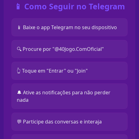
📱 Como Seguir no Telegram
📱 Baixe o app Telegram no seu dispositivo
🔍 Procure por "@40Jogo.ComOficial"
👆 Toque em "Entrar" ou "Join"
🔔 Ative as notificações para não perder
nada
💬 Participe das conversas e interaja