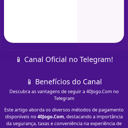
📱 Canal Oficial no Telegram!
📱 Benefícios do Canal
Descubra as vantagens de seguir a 40Jogo.Com no
Telegram
Este artigo aborda os diversos métodos de pagamento
disponíveis no
40Jogo.Com
, destacando a importância
da segurança, taxas e conveniência na experiência de