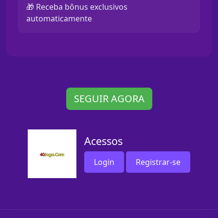
🎁 Receba bônus exclusivos
automaticamente
SEGUIR AGORA
Acessos
Login
Registrar-se