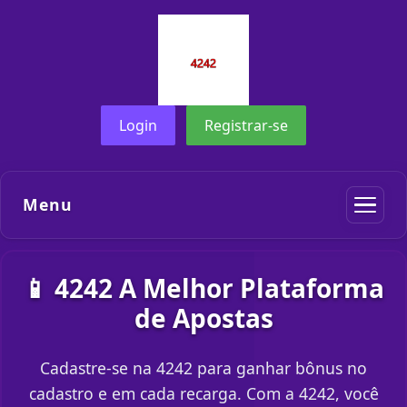
Login
Registrar-se
Menu
📱 4242 A Melhor Plataforma
de Apostas
Cadastre-se na 4242 para ganhar bônus no
cadastro e em cada recarga. Com a 4242, você