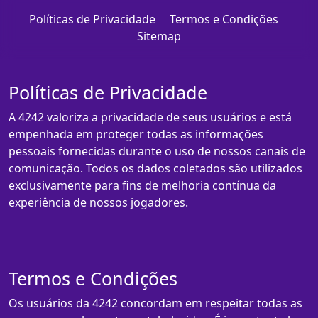
Políticas de Privacidade
Termos e Condições
Sitemap
Políticas de Privacidade
A 4242 valoriza a privacidade de seus usuários e está
empenhada em proteger todas as informações
pessoais fornecidas durante o uso de nossos canais de
comunicação. Todos os dados coletados são utilizados
exclusivamente para fins de melhoria contínua da
experiência de nossos jogadores.
Termos e Condições
Os usuários da 4242 concordam em respeitar todas as