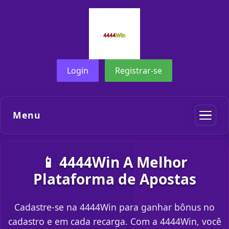
Login
Registrar-se
Menu
📱 4444Win A Melhor
Plataforma de Apostas
Cadastre-se na 4444Win para ganhar bônus no
cadastro e em cada recarga. Com a 4444Win, você