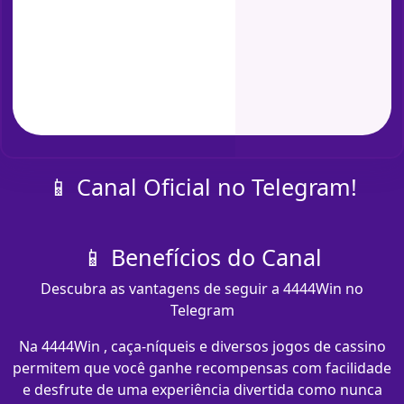
📱 Canal Oficial no Telegram!
📱 Benefícios do Canal
Descubra as vantagens de seguir a 4444Win no
Telegram
Na 4444Win , caça-níqueis e diversos jogos de cassino
permitem que você ganhe recompensas com facilidade
e desfrute de uma experiência divertida como nunca