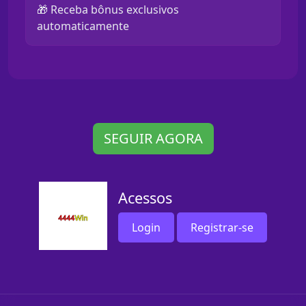
🎁 Receba bônus exclusivos
automaticamente
SEGUIR AGORA
Acessos
Login
Registrar-se