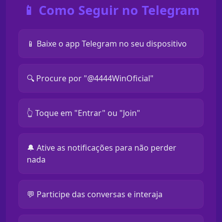
📱 Como Seguir no Telegram
📱 Baixe o app Telegram no seu dispositivo
🔍 Procure por "@4444WinOficial"
👆 Toque em "Entrar" ou "Join"
🔔 Ative as notificações para não perder
nada
💬 Participe das conversas e interaja