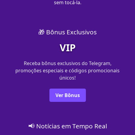
sem tocá-la.
🎁 Bônus Exclusivos
VIP
Receba bônus exclusivos do Telegram,
promoções especiais e códigos promocionais
únicos!
Ver Bônus
📢 Notícias em Tempo Real