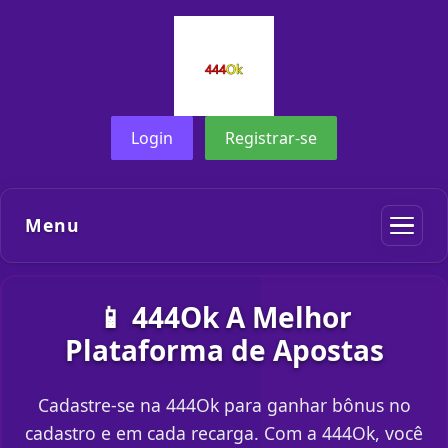
Login
Registrar-se
Menu
📱 444Ok A Melhor
Plataforma de Apostas
Cadastre-se na 444Ok para ganhar bônus no
cadastro e em cada recarga. Com a 444Ok, você