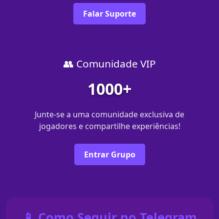
Falar Suporte
👥 Comunidade VIP
1000+
Junte-se a uma comunidade exclusiva de
jogadores e compartilhe experiências!
Entrar Grupo
📱 Como Seguir no Telegram