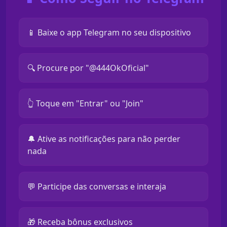
📱 Baixe o app Telegram no seu dispositivo
🔍 Procure por "@444OkOficial"
👆 Toque em "Entrar" ou "Join"
🔔 Ative as notificações para não perder
nada
💬 Participe das conversas e interaja
🎁 Receba bônus exclusivos