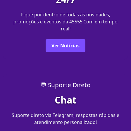
Fique por dentro de todas as novidades,
promoções e eventos da 45555.Com em tempo
real!
Ver Notícias
💬 Suporte Direto
Chat
Suporte direto via Telegram, respostas rápidas e
atendimento personalizado!