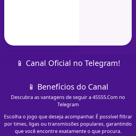
📱 Canal Oficial no Telegram!
📱 Benefícios do Canal
Descubra as vantagens de seguir a 45555.Com no
Telegram
Escolha o jogo que deseja acompanhar. É possível filtrar
por times, ligas ou transmissões populares, garantindo
que você encontre exatamente o que procura.