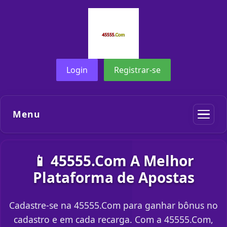
Login
Registrar-se
Menu
📱 45555.Com A Melhor
Plataforma de Apostas
Cadastre-se na 45555.Com para ganhar bônus no
cadastro e em cada recarga. Com a 45555.Com,