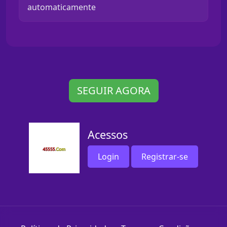
automaticamente
SEGUIR AGORA
Acessos
Login
Registrar-se