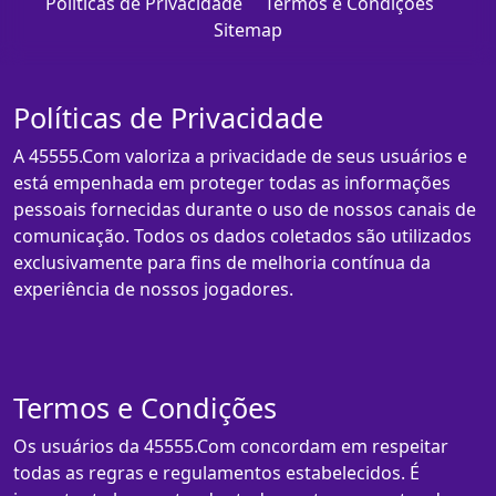
Políticas de Privacidade
Termos e Condições
Sitemap
Políticas de Privacidade
A 45555.Com valoriza a privacidade de seus usuários e
está empenhada em proteger todas as informações
pessoais fornecidas durante o uso de nossos canais de
comunicação. Todos os dados coletados são utilizados
exclusivamente para fins de melhoria contínua da
experiência de nossos jogadores.
Termos e Condições
Os usuários da 45555.Com concordam em respeitar
todas as regras e regulamentos estabelecidos. É