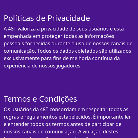
Políticas de Privacidade
A 48T valoriza a privacidade de seus usuários e está
empenhada em proteger todas as informações
pessoais fornecidas durante o uso de nossos canais de
comunicação. Todos os dados coletados são utilizados
exclusivamente para fins de melhoria contínua da
experiência de nossos jogadores.
Termos e Condições
Os usuários da 48T concordam em respeitar todas as
regras e regulamentos estabelecidos. É importante ler
e entender todos os termos antes de participar de
nossos canais de comunicação. A violação destes