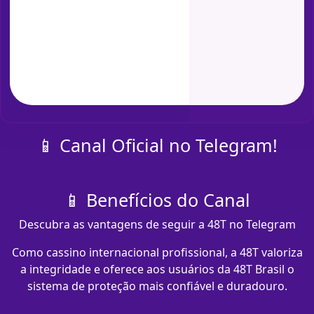
📱 Canal Oficial no Telegram!
📱 Benefícios do Canal
Descubra as vantagens de seguir a 48T no Telegram
Como cassino internacional profissional, a 48T valoriza
a integridade e oferece aos usuários da 48T Brasil o
sistema de proteção mais confiável e duradouro.