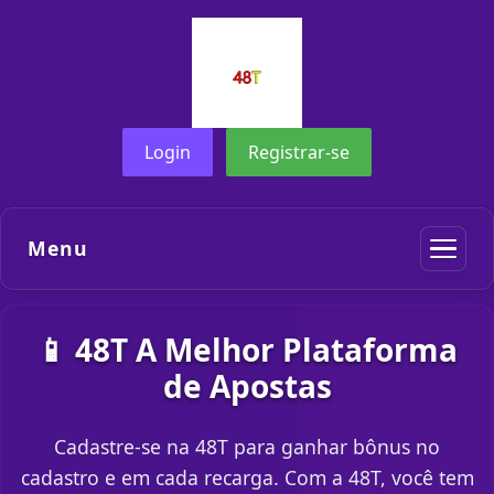
Login
Registrar-se
Menu
📱 48T A Melhor Plataforma
de Apostas
Cadastre-se na 48T para ganhar bônus no
cadastro e em cada recarga. Com a 48T, você tem