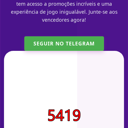
tem acesso a promoções incríveis e uma
experiência de jogo inigualável. Junte-se aos
vencedores agora!
SEGUIR NO TELEGRAM