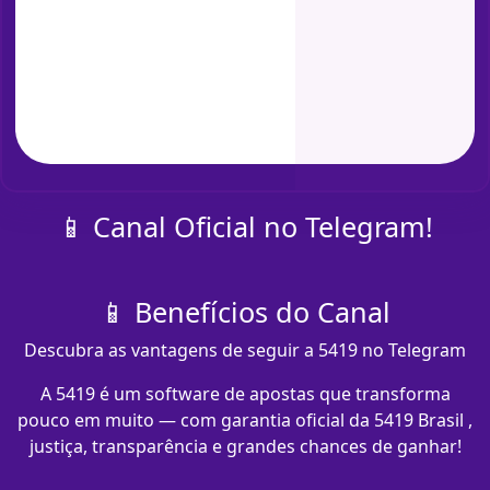
📱 Canal Oficial no Telegram!
📱 Benefícios do Canal
Descubra as vantagens de seguir a 5419 no Telegram
A 5419 é um software de apostas que transforma
pouco em muito — com garantia oficial da 5419 Brasil ,
justiça, transparência e grandes chances de ganhar!