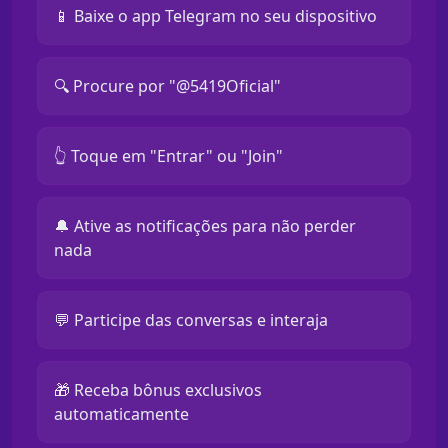
📱 Baixe o app Telegram no seu dispositivo
🔍 Procure por "@5419Oficial"
👆 Toque em "Entrar" ou "Join"
🔔 Ative as notificações para não perder
nada
💬 Participe das conversas e interaja
🎁 Receba bônus exclusivos
automaticamente