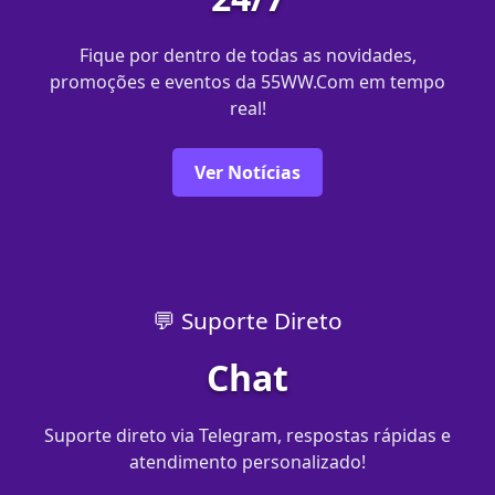
Fique por dentro de todas as novidades,
promoções e eventos da 55WW.Com em tempo
real!
Ver Notícias
💬 Suporte Direto
Chat
Suporte direto via Telegram, respostas rápidas e
atendimento personalizado!