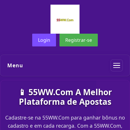
Login
Registrar-se
Menu
📱 55WW.Com A Melhor
Plataforma de Apostas
Cadastre-se na 55WW.Com para ganhar bônus no
cadastro e em cada recarga. Com a 55WW.Com,