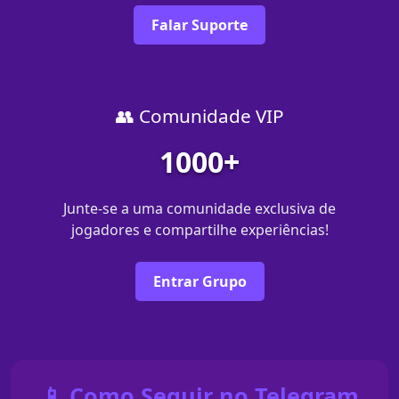
Falar Suporte
👥 Comunidade VIP
1000+
Junte-se a uma comunidade exclusiva de
jogadores e compartilhe experiências!
Entrar Grupo
📱 Como Seguir no Telegram