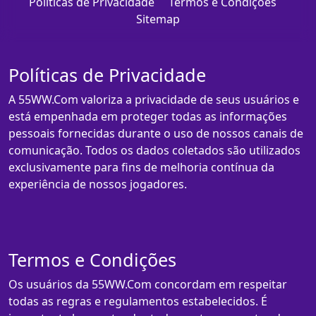
Políticas de Privacidade
Termos e Condições
Sitemap
Políticas de Privacidade
A 55WW.Com valoriza a privacidade de seus usuários e
está empenhada em proteger todas as informações
pessoais fornecidas durante o uso de nossos canais de
comunicação. Todos os dados coletados são utilizados
exclusivamente para fins de melhoria contínua da
experiência de nossos jogadores.
Termos e Condições
Os usuários da 55WW.Com concordam em respeitar
todas as regras e regulamentos estabelecidos. É