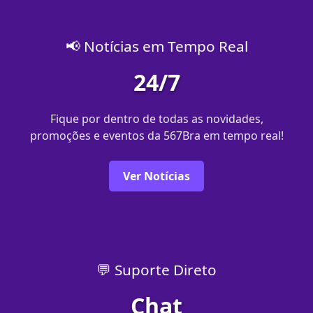
📢 Notícias em Tempo Real
24/7
Fique por dentro de todas as novidades,
promoções e eventos da 567Bra em tempo real!
Ver Notícias
💬 Suporte Direto
Chat