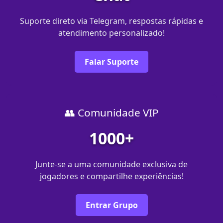
Suporte direto via Telegram, respostas rápidas e
atendimento personalizado!
Falar Suporte
👥 Comunidade VIP
1000+
Junte-se a uma comunidade exclusiva de
jogadores e compartilhe experiências!
Entrar Grupo