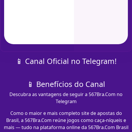
📱 Canal Oficial no Telegram!
📱 Benefícios do Canal
Descubra as vantagens de seguir a 567Bra.Com no
Telegram
Como o maior e mais completo site de apostas do
Brasil, a 567Bra.Com reúne jogos como caça-níqueis e
mais — tudo na plataforma online da 567Bra.Com Brasil