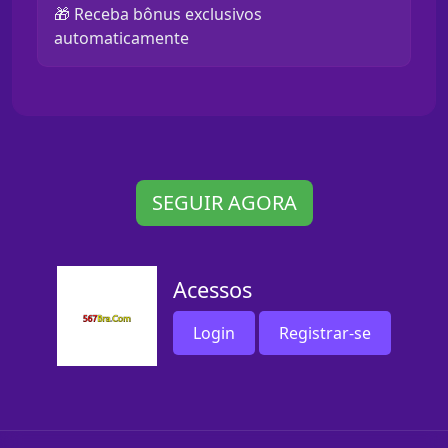
🎁 Receba bônus exclusivos
automaticamente
SEGUIR AGORA
Acessos
Login
Registrar-se