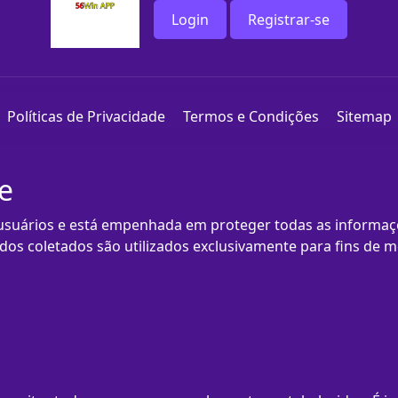
Login
Registrar-se
Políticas de Privacidade
Termos e Condições
Sitemap
de
 usuários e está empenhada em proteger todas as informaç
os coletados são utilizados exclusivamente para fins de m