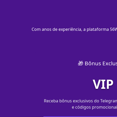
Com anos de experiência, a plataforma 56W
🎁 Bônus Exclu
VIP
Receba bônus exclusivos do Telegra
e códigos promocionai