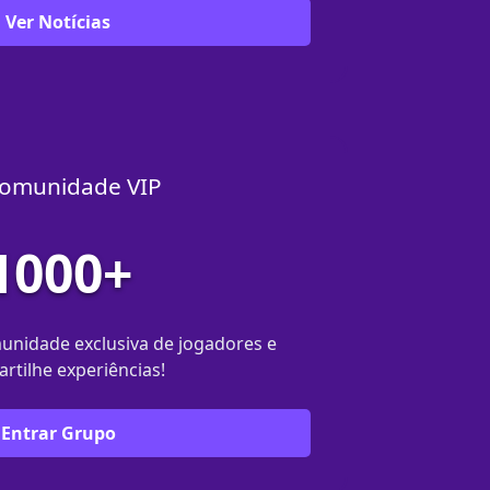
Ver Notícias
Comunidade VIP
1000+
unidade exclusiva de jogadores e
rtilhe experiências!
Entrar Grupo