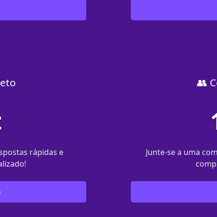
reto
👥 
t
espostas rápidas e
Junte-se a uma com
lizado!
compa
e