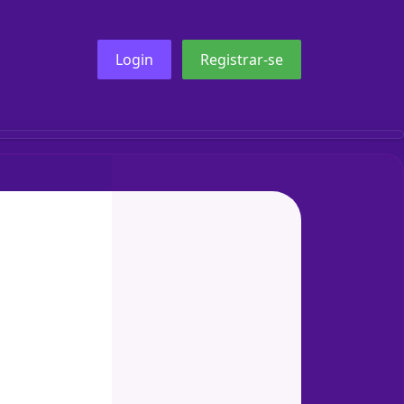
Login
Registrar-se