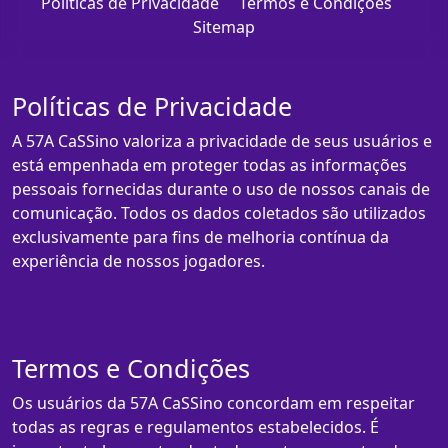
Políticas de Privacidade
Termos e Condições
Sitemap
Políticas de Privacidade
A 57A CaSSino valoriza a privacidade de seus usuários e
está empenhada em proteger todas as informações
pessoais fornecidas durante o uso de nossos canais de
comunicação. Todos os dados coletados são utilizados
exclusivamente para fins de melhoria contínua da
experiência de nossos jogadores.
Termos e Condições
Os usuários da 57A CaSSino concordam em respeitar
todas as regras e regulamentos estabelecidos. É