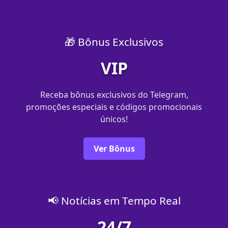
🎁 Bônus Exclusivos
VIP
Receba bônus exclusivos do Telegram,
promoções especiais e códigos promocionais
únicos!
Ver Bônus
📢 Notícias em Tempo Real
24/7