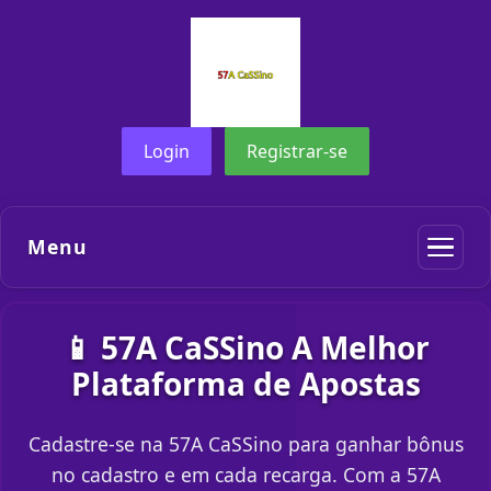
Login
Registrar-se
Menu
📱 57A CaSSino A Melhor
Plataforma de Apostas
Cadastre-se na 57A CaSSino para ganhar bônus
no cadastro e em cada recarga. Com a 57A