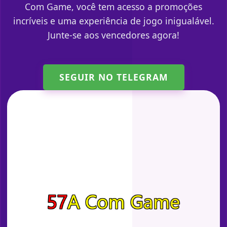
Com Game, você tem acesso a promoções
incríveis e uma experiência de jogo inigualável.
Junte-se aos vencedores agora!
SEGUIR NO TELEGRAM