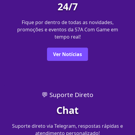
24/7
Fique por dentro de todas as novidades,
promoções e eventos da 57A Com Game em
tempo real!
Ver Notícias
💬 Suporte Direto
Chat
Suporte direto via Telegram, respostas rápidas e
atendimento personalizado!