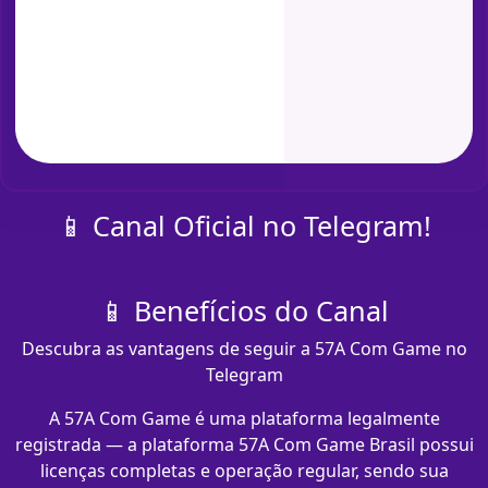
📱 Canal Oficial no Telegram!
📱 Benefícios do Canal
Descubra as vantagens de seguir a 57A Com Game no
Telegram
A 57A Com Game é uma plataforma legalmente
registrada — a plataforma 57A Com Game Brasil possui
licenças completas e operação regular, sendo sua