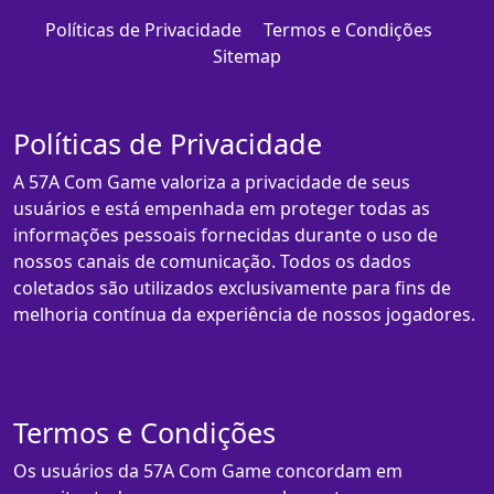
Políticas de Privacidade
Termos e Condições
Sitemap
Políticas de Privacidade
A 57A Com Game valoriza a privacidade de seus
usuários e está empenhada em proteger todas as
informações pessoais fornecidas durante o uso de
nossos canais de comunicação. Todos os dados
coletados são utilizados exclusivamente para fins de
melhoria contínua da experiência de nossos jogadores.
Termos e Condições
Os usuários da 57A Com Game concordam em