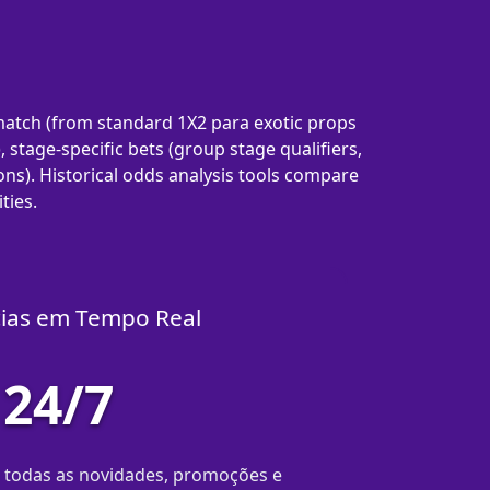
atch (from standard 1X2 para exotic props
 stage-specific bets (group stage qualifiers,
ns). Historical odds analysis tools compare
ties.
cias em Tempo Real
24/7
e todas as novidades, promoções e