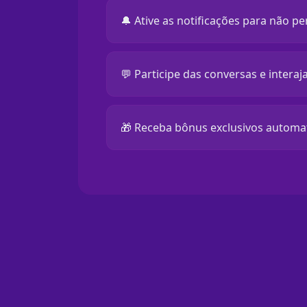
🔔 Ative as notificações para não p
💬 Participe das conversas e interaj
🎁 Receba bônus exclusivos autom