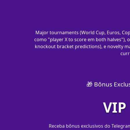
Major tournaments (World Cup, Euros, Cop
como "player X to score em both halves"), ou
knockout bracket predictions), e novelty m
curr
🎁 Bônus Exclu
VIP
Receba bônus exclusivos do Telegra