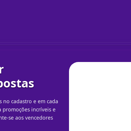
r
postas
s no cadastro e em cada
 promoções incríveis e
unte-se aos vencedores