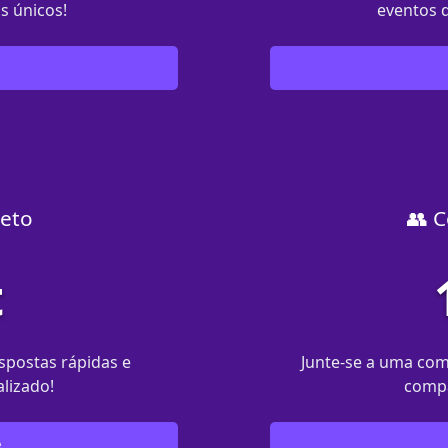
s únicos!
eventos 
reto
👥 
t
espostas rápidas e
Junte-se a uma com
lizado!
compa
e