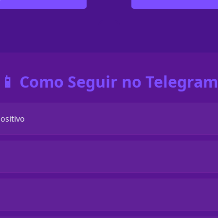
📱 Como Seguir no Telegram
ositivo