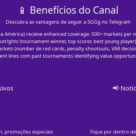
📱 Benefícios do Canal
Descubra as vantagens de seguir a 5GGg no Telegram
a América) receive enhanced coverage: 500+ markets per m
trights (tournament winner, top scorer, best young player),
arkets (number de red cards, penalty shootouts, VAR decisio
ent lines com past tournaments identifying value opportuni
sivos
📢 Notí
m, promoções especiais
Fique por dentro d