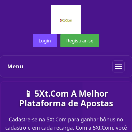
Login
Registrar-se
Menu
📱 5Xt.Com A Melhor
Plataforma de Apostas
Cadastre-se na 5Xt.Com para ganhar bônus no
cadastro e em cada recarga. Com a 5Xt.Com, você