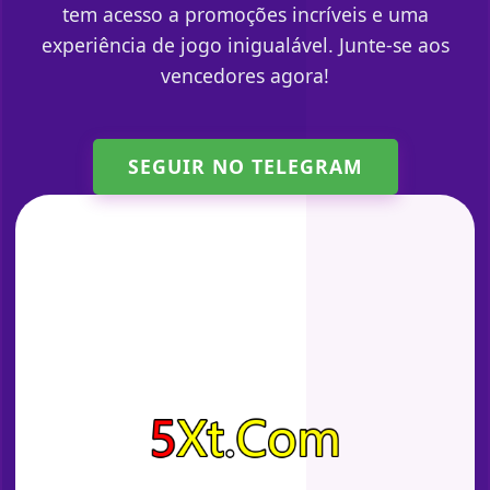
tem acesso a promoções incríveis e uma
experiência de jogo inigualável. Junte-se aos
vencedores agora!
SEGUIR NO TELEGRAM