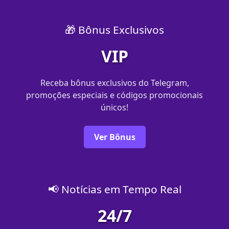
🎁 Bônus Exclusivos
VIP
Receba bônus exclusivos do Telegram,
promoções especiais e códigos promocionais
únicos!
Ver Bônus
📢 Notícias em Tempo Real
24/7