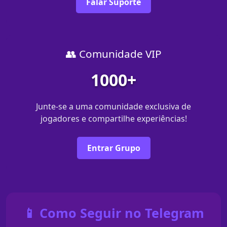
Falar Suporte
👥 Comunidade VIP
1000+
Junte-se a uma comunidade exclusiva de
jogadores e compartilhe experiências!
Entrar Grupo
📱 Como Seguir no Telegram