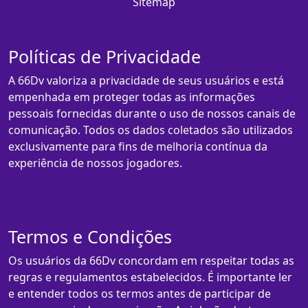
Sitemap
Políticas de Privacidade
A 66Dv valoriza a privacidade de seus usuários e está
empenhada em proteger todas as informações
pessoais fornecidas durante o uso de nossos canais de
comunicação. Todos os dados coletados são utilizados
exclusivamente para fins de melhoria contínua da
experiência de nossos jogadores.
Termos e Condições
Os usuários da 66Dv concordam em respeitar todas as
regras e regulamentos estabelecidos. É importante ler
e entender todos os termos antes de participar de