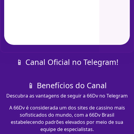
📱 Canal Oficial no Telegram!
📱 Benefícios do Canal
Descubra as vantagens de seguir a 66Dv no Telegram
A 66Dv é considerada um dos sites de cassino mais
sofisticados do mundo, com a 66Dv Brasil
estabelecendo padrões elevados por meio de sua
equipe de especialistas.