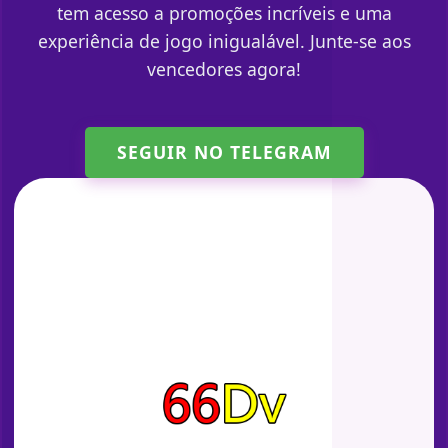
tem acesso a promoções incríveis e uma
experiência de jogo inigualável. Junte-se aos
vencedores agora!
SEGUIR NO TELEGRAM