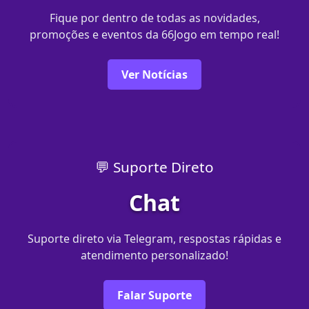
Fique por dentro de todas as novidades,
promoções e eventos da 66Jogo em tempo real!
Ver Notícias
💬 Suporte Direto
Chat
Suporte direto via Telegram, respostas rápidas e
atendimento personalizado!
Falar Suporte