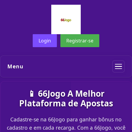
Login
Registrar-se
Menu
📱 66Jogo A Melhor
Plataforma de Apostas
Cadastre-se na 66Jogo para ganhar bônus no
cadastro e em cada recarga. Com a 66Jogo, você