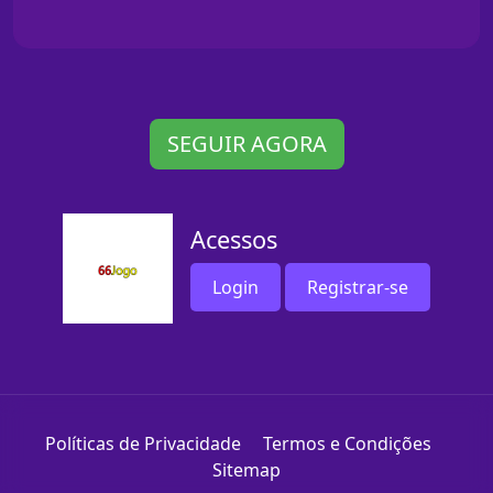
SEGUIR AGORA
Acessos
Login
Registrar-se
Políticas de Privacidade
Termos e Condições
Sitemap