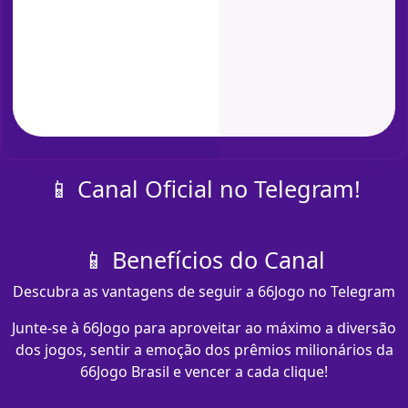
📱 Canal Oficial no Telegram!
📱 Benefícios do Canal
Descubra as vantagens de seguir a 66Jogo no Telegram
Junte-se à 66Jogo para aproveitar ao máximo a diversão
dos jogos, sentir a emoção dos prêmios milionários da
66Jogo Brasil e vencer a cada clique!