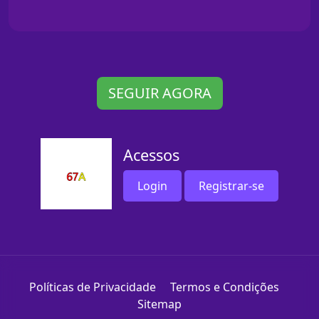
SEGUIR AGORA
Acessos
Login
Registrar-se
Políticas de Privacidade
Termos e Condições
Sitemap