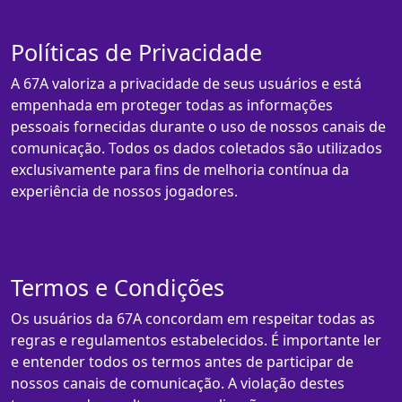
Políticas de Privacidade
A 67A valoriza a privacidade de seus usuários e está
empenhada em proteger todas as informações
pessoais fornecidas durante o uso de nossos canais de
comunicação. Todos os dados coletados são utilizados
exclusivamente para fins de melhoria contínua da
experiência de nossos jogadores.
Termos e Condições
Os usuários da 67A concordam em respeitar todas as
regras e regulamentos estabelecidos. É importante ler
e entender todos os termos antes de participar de
nossos canais de comunicação. A violação destes