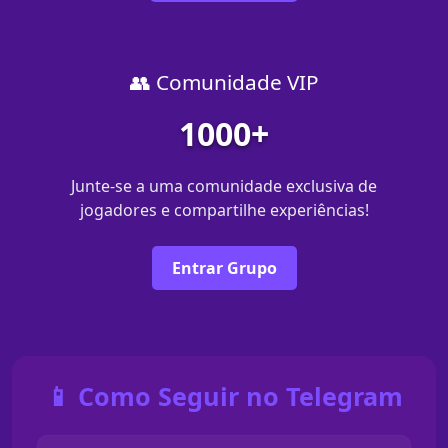
👥 Comunidade VIP
1000+
Junte-se a uma comunidade exclusiva de
jogadores e compartilhe experiências!
Entrar Grupo
📱 Como Seguir no Telegram