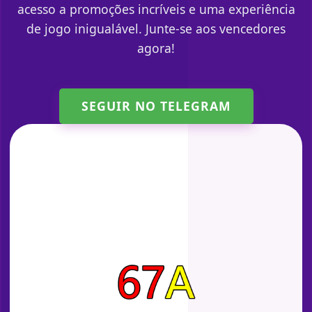
acesso a promoções incríveis e uma experiência
de jogo inigualável. Junte-se aos vencedores
agora!
SEGUIR NO TELEGRAM