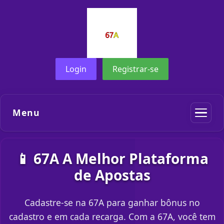
Login
Registrar-se
Menu
📱 67A A Melhor Plataforma
de Apostas
Cadastre-se na 67A para ganhar bônus no
cadastro e em cada recarga. Com a 67A, você tem