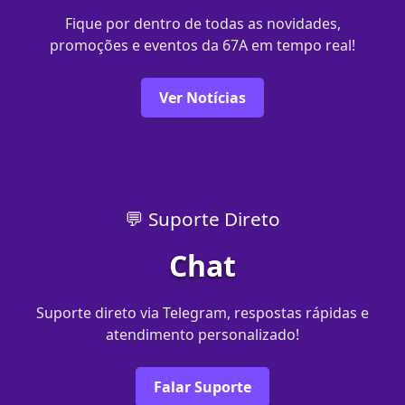
Fique por dentro de todas as novidades,
promoções e eventos da 67A em tempo real!
Ver Notícias
💬 Suporte Direto
Chat
Suporte direto via Telegram, respostas rápidas e
atendimento personalizado!
Falar Suporte