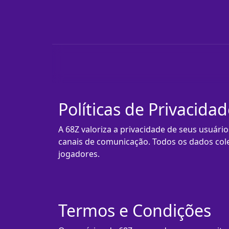
Políticas de Privacida
A 68Z valoriza a privacidade de seus usuár
canais de comunicação. Todos os dados cole
jogadores.
Termos e Condições