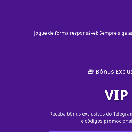
Jogue de forma responsável: Sempre siga as
🎁 Bônus Exclu
VIP
Receba bônus exclusivos do Telegra
e códigos promocionai