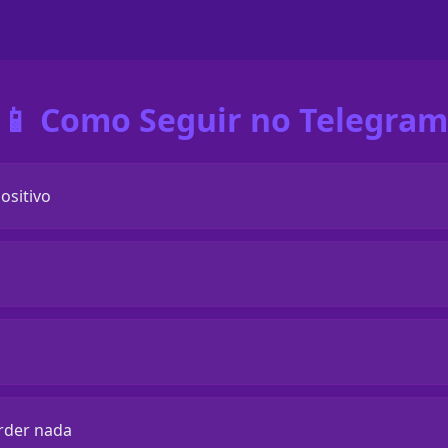
📱 Como Seguir no Telegram
ositivo
erder nada