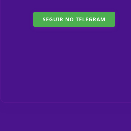
SEGUIR NO TELEGRAM