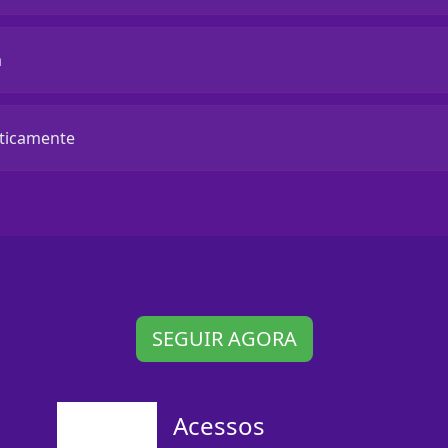
a
aticamente
SEGUIR AGORA
Acessos