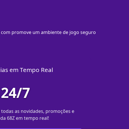
68Z com​ promove um ambiente de jogo seguro
cias em Tempo Real
24/7
e todas as novidades, promoções e
 da 68Z em tempo real!