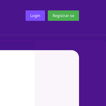
Login
Registrar-se