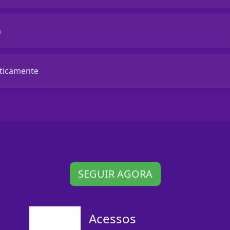
a
aticamente
SEGUIR AGORA
Acessos