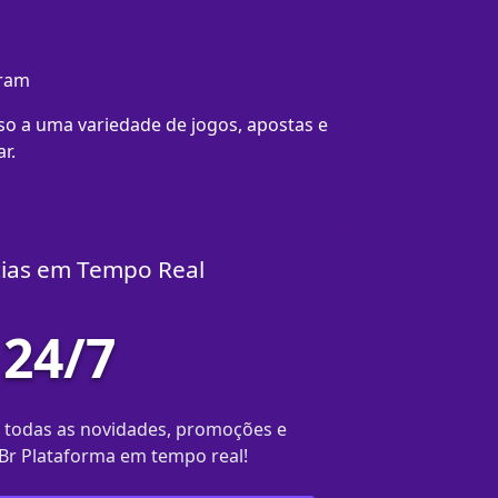
gram
so a uma variedade de jogos, apostas e
r.
cias em Tempo Real
24/7
e todas as novidades, promoções e
Br Plataforma em tempo real!