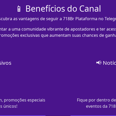
📱 Benefícios do Canal
cubra as vantagens de seguir a 718Br Plataforma no Tele
untar a uma comunidade vibrante de apostadores e ter aces
romoções exclusivas que aumentam suas chances de ganha
sivos
📢 Notí
m, promoções especiais
Fique por dentro d
s únicos!
eventos da 718