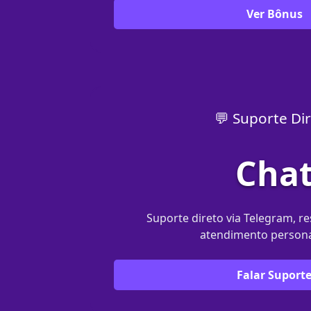
Ver Bônus
💬 Suporte Di
Cha
Suporte direto via Telegram, r
atendimento persona
Falar Suport