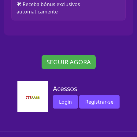
🎁 Receba bônus exclusivos
automaticamente
SEGUIR AGORA
Acessos
Login
Registrar-se