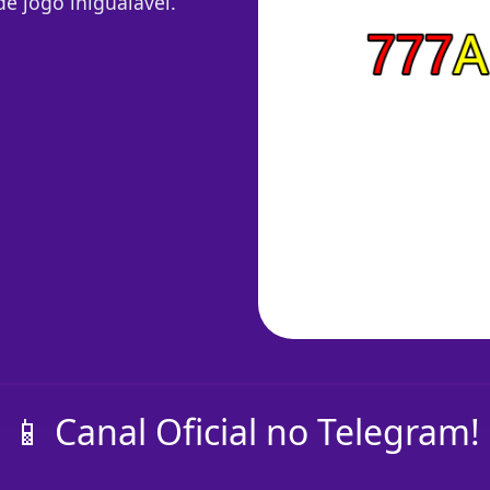
e jogo inigualável.
📱 Canal Oficial no Telegram!