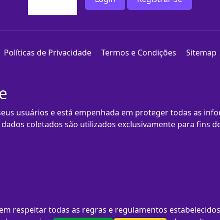
Políticas de Privacidade
Termos e Condições
Sitemap
de
 seus usuários e está empenhada em proteger todas as inf
dados coletados são utilizados exclusivamente para fins d
 respeitar todas as regras e regulamentos estabelecidos.