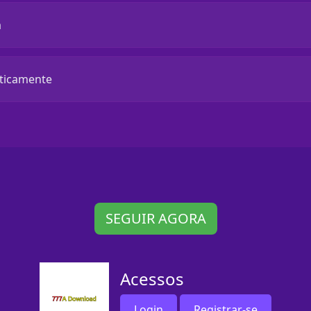
a
aticamente
SEGUIR AGORA
Acessos
Login
Registrar-se