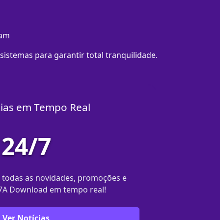
ram
stemas para garantir total tranquilidade.
cias em Tempo Real
24/7
e todas as novidades, promoções e
7A Download em tempo real!
Ver Notícias