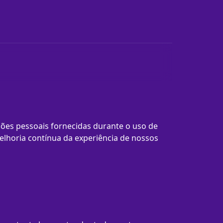
ões pessoais fornecidas durante o uso de
elhoria contínua da experiência de nossos