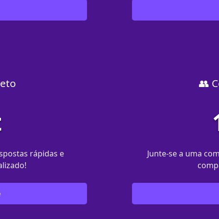
reto
👥 
t
espostas rápidas e
Junte-se a uma com
lizado!
compa
e