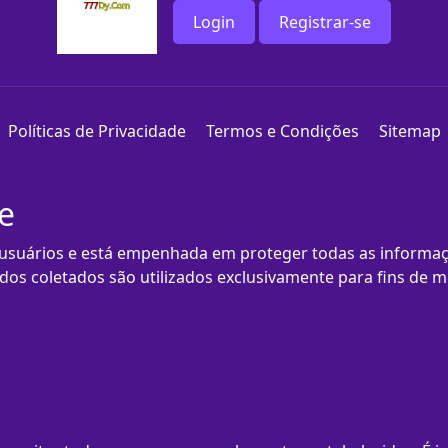
Login
Registrar-se
Políticas de Privacidade
Termos e Condições
Sitemap
de
s usuários e está empenhada em proteger todas as informaç
os coletados são utilizados exclusivamente para fins de m