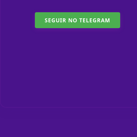
SEGUIR NO TELEGRAM