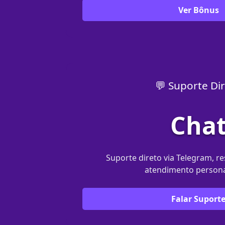
Ver Bônus
💬 Suporte Di
Cha
Suporte direto via Telegram, r
atendimento persona
Falar Suport