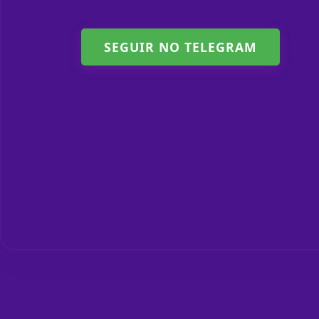
SEGUIR NO TELEGRAM