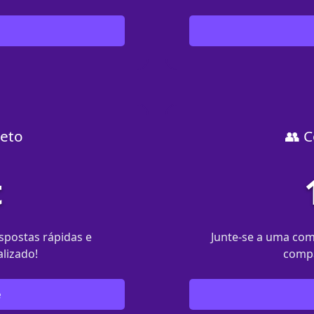
reto
👥 
t
espostas rápidas e
Junte-se a uma com
lizado!
compa
e