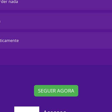
erder nada
a
aticamente
SEGUIR AGORA