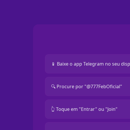
📱 Baixe o app Telegram no seu disp
🔍 Procure por "@777FebOficial"
👆 Toque em "Entrar" ou "Join"