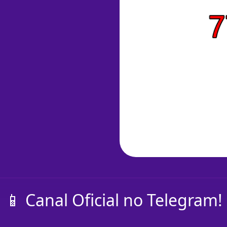
📱 Canal Oficial no Telegram!