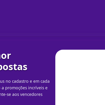
hor
postas
us no cadastro e em cada
 a promoções incríveis e
unte-se aos vencedores