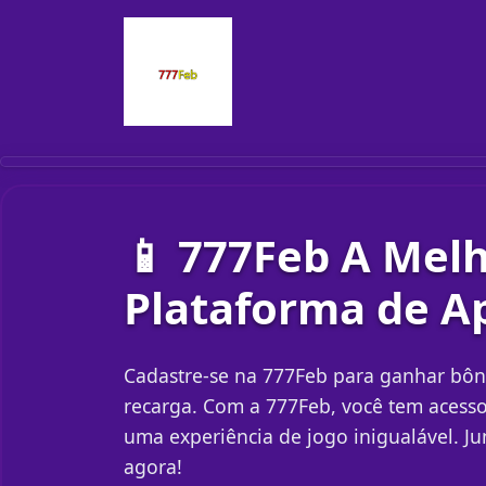
📱 777Feb A Mel
Plataforma de A
Cadastre-se na 777Feb para ganhar bôn
recarga. Com a 777Feb, você tem acesso
uma experiência de jogo inigualável. J
agora!