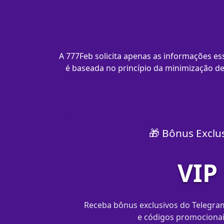
A 777Feb solicita apenas as informações es
é baseada no princípio da minimização de
🎁 Bônus Exclu
VIP
Receba bônus exclusivos do Telegra
e códigos promocionai