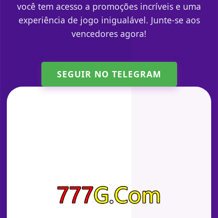
você tem acesso a promoções incríveis e uma
experiência de jogo inigualável. Junte-se aos
vencedores agora!
SEGUIR NO TELEGRAM