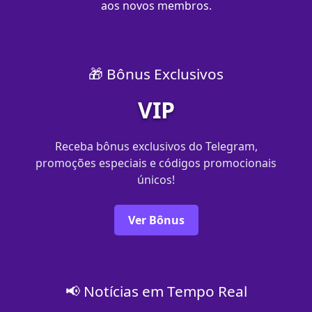
aos novos membros.
🎁 Bônus Exclusivos
VIP
Receba bônus exclusivos do Telegram,
promoções especiais e códigos promocionais
únicos!
Ver Bônus
📢 Notícias em Tempo Real