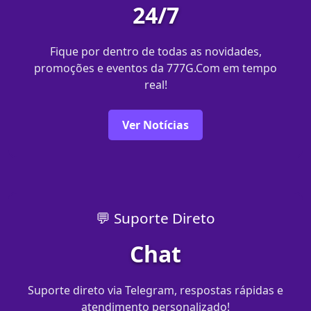
24/7
Fique por dentro de todas as novidades,
promoções e eventos da 777G.Com em tempo
real!
Ver Notícias
💬 Suporte Direto
Chat
Suporte direto via Telegram, respostas rápidas e
atendimento personalizado!