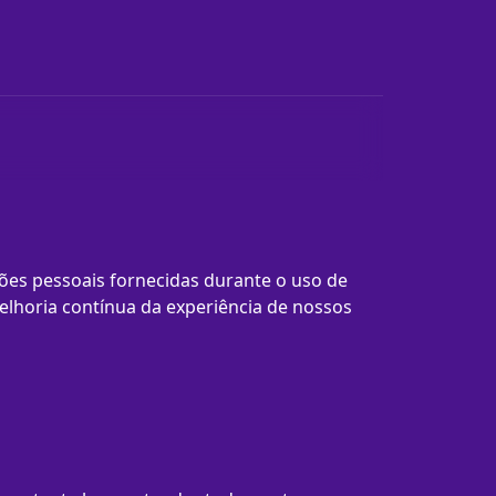
ões pessoais fornecidas durante o uso de
elhoria contínua da experiência de nossos