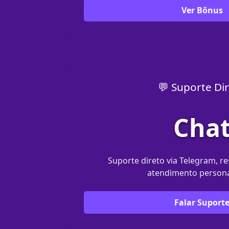
Ver Bônus
💬 Suporte Di
Cha
Suporte direto via Telegram, r
atendimento persona
Falar Suport