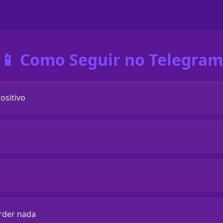
📱 Como Seguir no Telegram
ositivo
erder nada