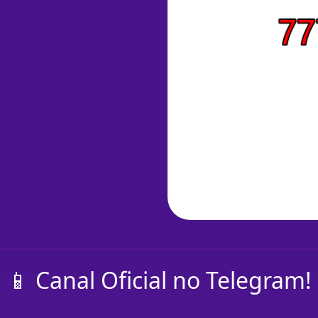
📱 Canal Oficial no Telegram!