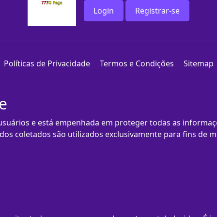
Login
Registrar-se
Políticas de Privacidade
Termos e Condições
Sitemap
de
 usuários e está empenhada em proteger todas as informaç
os coletados são utilizados exclusivamente para fins de m