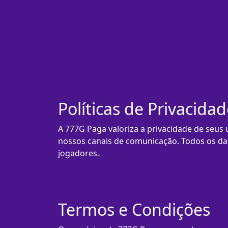
Políticas de Privacida
A 777G Paga valoriza a privacidade de seus
nossos canais de comunicação. Todos os dad
jogadores.
Termos e Condições