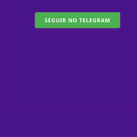
SEGUIR NO TELEGRAM