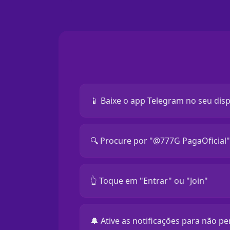
📱 Baixe o app Telegram no seu disp
🔍 Procure por "@777G PagaOficial"
👆 Toque em "Entrar" ou "Join"
🔔 Ative as notificações para não p