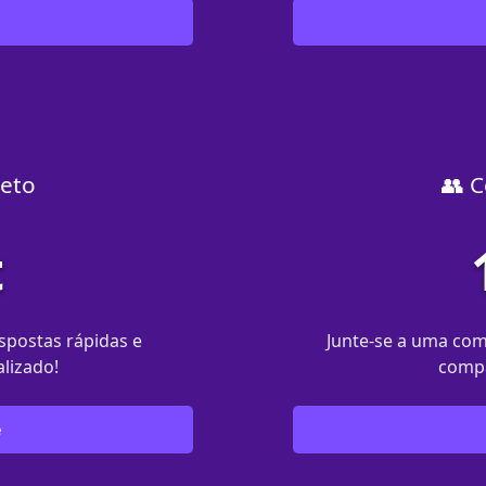
reto
👥 
t
espostas rápidas e
Junte-se a uma com
lizado!
compa
e