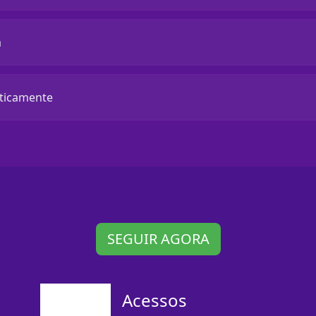
a
aticamente
SEGUIR AGORA
Acessos