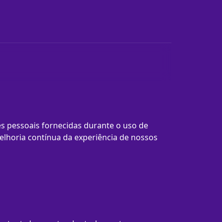
s pessoais fornecidas durante o uso de
elhoria contínua da experiência de nossos