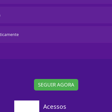
a
aticamente
SEGUIR AGORA
Acessos