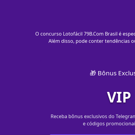
O concurso Lotofácil 79B.Com Brasil é es
Além disso, pode conter tendências o
🎁 Bônus Exclu
VIP
Receba bônus exclusivos do Telegra
e códigos promocionai