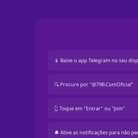
📱 Baixe o app Telegram no seu disp
🔍 Procure por "@79B.ComOficial"
👆 Toque em "Entrar" ou "Join"
🔔 Ative as notificações para não p