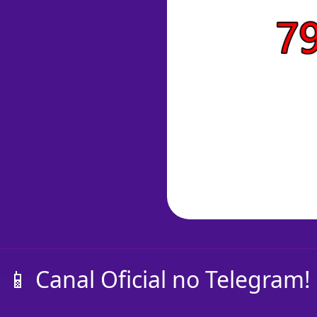
📱 Canal Oficial no Telegram!