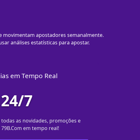
 que movimentam apostadores semanalmente.
r análises estatísticas para apostar.
cias em Tempo Real
24/7
e todas as novidades, promoções e
 79B.Com em tempo real!