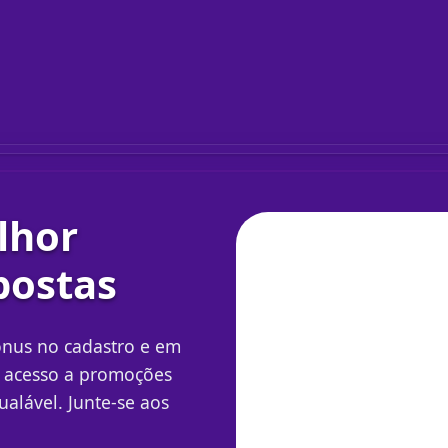
lhor
postas
ônus no cadastro e em
m acesso a promoções
ualável. Junte-se aos