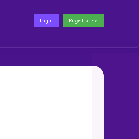
Login
Registrar-se