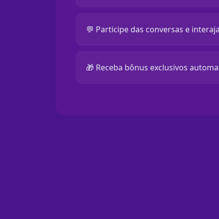
💬 Participe das conversas e interaj
🎁 Receba bônus exclusivos autom