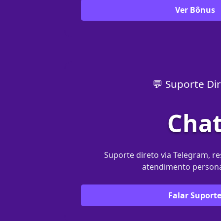
Ver Bônus
💬 Suporte Di
Cha
Suporte direto via Telegram, r
atendimento persona
Falar Suport