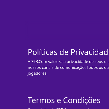
Políticas de Privacida
A 79B.Com valoriza a privacidade de seus u
nossos canais de comunicação. Todos os dad
jogadores.
Termos e Condições