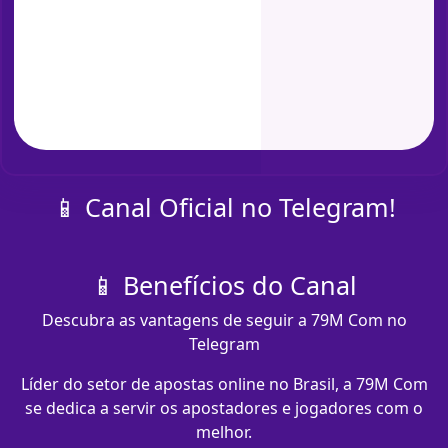
📱 Canal Oficial no Telegram!
📱 Benefícios do Canal
Descubra as vantagens de seguir a 79M Com no
Telegram
Líder do setor de apostas online no Brasil, a 79M Com
se dedica a servir os apostadores e jogadores com o
melhor.