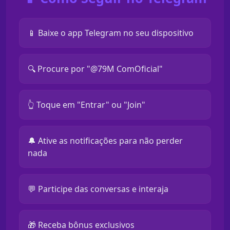
📱 Baixe o app Telegram no seu dispositivo
🔍 Procure por "@79M ComOficial"
👆 Toque em "Entrar" ou "Join"
🔔 Ative as notificações para não perder
nada
💬 Participe das conversas e interaja
🎁 Receba bônus exclusivos