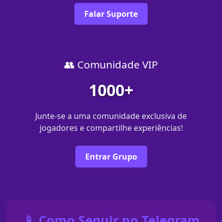
Falar Suporte
👥 Comunidade VIP
1000+
Junte-se a uma comunidade exclusiva de
jogadores e compartilhe experiências!
Entrar Grupo
📱 Como Seguir no Telegram