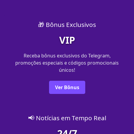
🎁 Bônus Exclusivos
VIP
Receba bônus exclusivos do Telegram,
promoções especiais e códigos promocionais
únicos!
Ver Bônus
📢 Notícias em Tempo Real
24/7